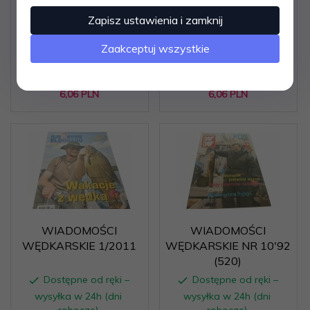
WĘDKARSKIE (659)
WĘDKARSKIE 10/00 -
5.2004
ŁOWIMY ŚWINKI
Zapisz ustawienia i zamknij
Dostępne od ręki –
Dostępne od ręki –
Zaakceptuj wszystkie
wysyłka w 24h (dni
wysyłka w 24h (dni
robocze)
robocze)
1 egz.
1 egz.
6,
06
PLN
6,
06
PLN
WIADOMOŚCI
WIADOMOŚCI
WĘDKARSKIE 1/2011
WĘDKARSKIE NR 10'92
(520)
Dostępne od ręki –
Dostępne od ręki –
wysyłka w 24h (dni
wysyłka w 24h (dni