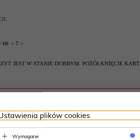
JI.
 10
: =
7
=
SZYT JEST W STANIE DOBRYM. POŻÓŁKNIĘCIE KAR
Polecamy
Ustawienia plików cookies
Wymagane