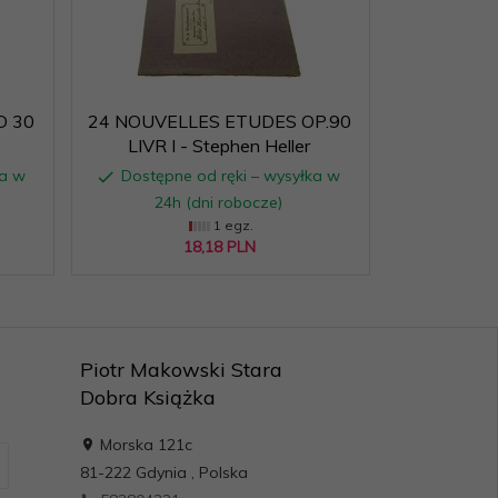
D 30
24 NOUVELLES ETUDES OP.90
LIVR I - Stephen Heller
ka w
Dostępne od ręki – wysyłka w
24h (dni robocze)
1 egz.
18,
18
PLN
Piotr Makowski Stara
Dobra Książka
Morska 121c
81-222
Gdynia
,
Polska