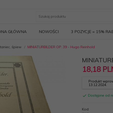
ONA GŁÓWNA
NOWOŚCI
3 POZYCJE = 15% R
taniec, śpiew
MINIATURBILDER OP. 39 - Hugo Reinhold
MINIATURB
18,
18
PL
Produkt wprow
13.12.2024.
Dostępne od rę
Kod: