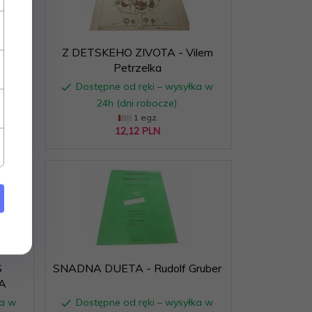
KOVA
Z DETSKEHO ZIVOTA - Vilem
Petrzelka
ka w
Dostępne od ręki – wysyłka w
24h (dni robocze)
1 egz.
12,
12
PLN
S
SNADNA DUETA - Rudolf Gruber
A
ka w
Dostępne od ręki – wysyłka w