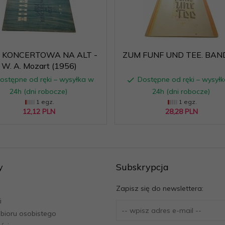
A KONCERTOWA NA ALT -
ZUM FUNF UND TEE. BAN
W. A. Mozart (1956)
ostępne od ręki – wysyłka w
Dostępne od ręki – wysył
24h (dni robocze)
24h (dni robocze)
1 egz.
1 egz.
12,
12
PLN
28,
28
PLN
y
Subskrypcja
Zapisz się do newslettera:
i
bioru osobistego