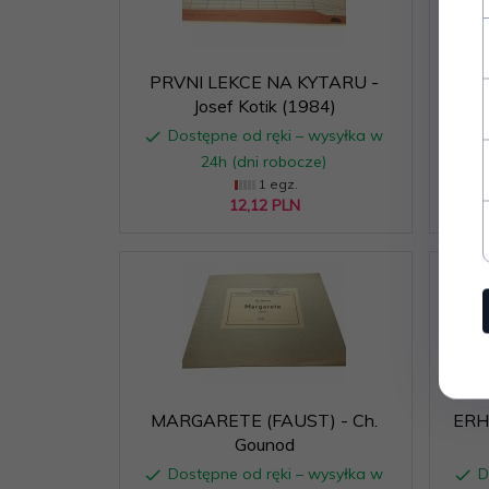
PRVNI LEKCE NA KYTARU -
DUET
Josef Kotik (1984)
Dostępne od ręki – wysyłka w
D
24h (dni robocze)
1 egz.
12,
12
PLN
MARGARETE (FAUST) - Ch.
ERH
Gounod
Dostępne od ręki – wysyłka w
D