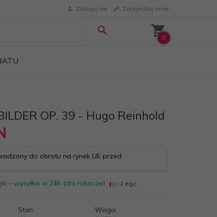
Zaloguj się
Zarejestruj mnie
0
ABATU
ILDER OP. 39 - Hugo Reinhold
N
adzony do obrotu na rynek UE przed
ki – wysyłka w 24h (dni robocze)
1 egz.
Stan:
Waga: