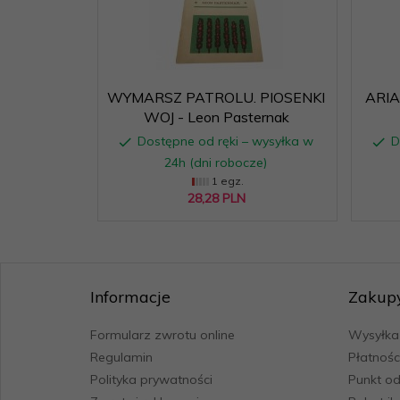
WYMARSZ PATROLU. PIOSENKI
ARI
WOJ - Leon Pasternak
Dostępne od ręki – wysyłka w
D
24h (dni robocze)
1 egz.
28,
28
PLN
Informacje
Zakup
Formularz zwrotu online
Wysyłka
Regulamin
Płatnośc
Polityka prywatności
Punkt od