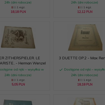
24h (dni robocze)
24h (dni robocze)
1 egz.
1 egz.
18,
18
PLN
12,
12
PLN
ER ZITHERSPIELER. LE
3 DUETTE OP.2 - Max Ren
ARISTE.. - Herman Wenzel
ostępne od ręki – wysyłka w
Dostępne od ręki – wysył
24h (dni robocze)
24h (dni robocze)
1 egz.
1 egz.
5,
05
PLN
18,
18
PLN