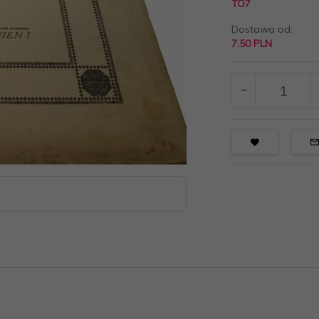
TO7
Dostawa od:
7.50 PLN