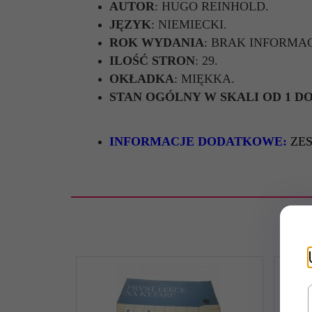
AUTOR
: HUGO REINHOLD.
JĘZYK
: NIEMIECKI.
ROK WYDANIA
: BRAK INFORMAC
ILOŚĆ STRON
: 29.
OKŁADKA
: MIĘKKA.
STAN OGÓLNY W SKALI OD 1 DO
INFORMACJE DODATKOWE:
ZE