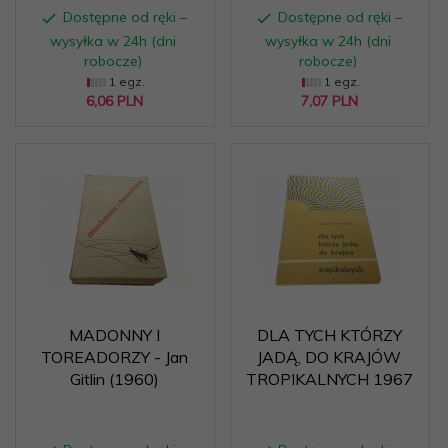
Dostępne od ręki –
Dostępne od ręki –
wysyłka w 24h (dni
wysyłka w 24h (dni
robocze)
robocze)
1 egz.
1 egz.
6,
06
PLN
7,
07
PLN
MADONNY I
DLA TYCH KTÓRZY
TOREADORZY - Jan
JADĄ, DO KRAJÓW
Gitlin (1960)
TROPIKALNYCH 1967