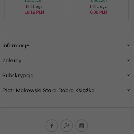
robocze)
robocze)
1 egz.
1 egz.
18,
18
PLN
6,
06
PLN
Informacje
Zakupy
Subskrypcja
Piotr Makowski Stara Dobra Książka
kontakt@staradobraksiazka.pl