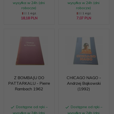
wysyłka w 24h (dni
wysyłka w 24h (dni
robocze)
robocze)
1 egz.
1 egz.
18,
18
PLN
7,
07
PLN
Z BOMBAJU DO
CHICAGO NAGO -
PATTARKALU - Pierre
Andrzej Bajkowski
Rambach 1962
(1992)
Dostępne od ręki –
Dostępne od ręki –
wysyłka w 24h (dni
wysyłka w 24h (dni