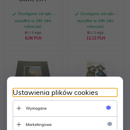
Dostępne od ręki –
Dostępne od ręki –
wysyłka w 24h (dni
wysyłka w 24h (dni
robocze)
robocze)
1 egz.
1 egz.
6,
06
PLN
12,
12
PLN
Ustawienia plików cookies
X LAT
PO DRUGIEJ STRONIE -
Wymagane
OGÓLNOPOLSKICH
Jacek Lilipop 1987
SPOTKAŃ
Marketingowe
PODRÓŻNIKÓW,