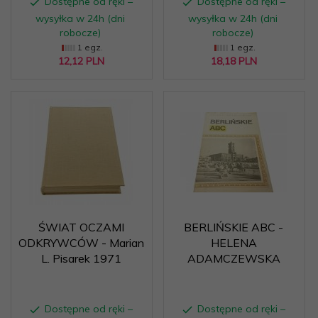
Dostępne od ręki –
Dostępne od ręki –
wysyłka w 24h (dni
wysyłka w 24h (dni
robocze)
robocze)
1 egz.
1 egz.
12,
12
PLN
18,
18
PLN
ŚWIAT OCZAMI
BERLIŃSKIE ABC -
ODKRYWCÓW - Marian
HELENA
L. Pisarek 1971
ADAMCZEWSKA
Dostępne od ręki –
Dostępne od ręki –