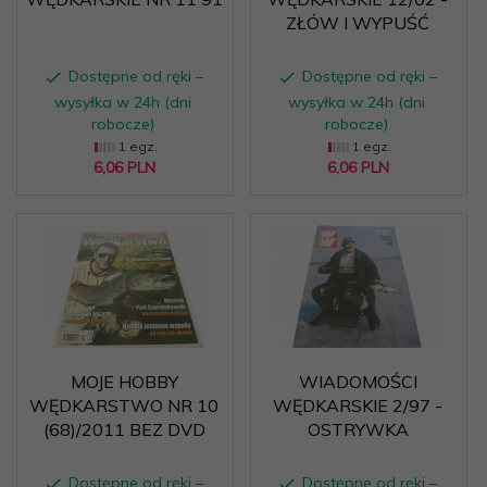
ZŁÓW I WYPUŚĆ
Dostępne od ręki –
Dostępne od ręki –
wysyłka w 24h (dni
wysyłka w 24h (dni
robocze)
robocze)
1 egz.
1 egz.
6,
06
PLN
6,
06
PLN
MOJE HOBBY
WIADOMOŚCI
WĘDKARSTWO NR 10
WĘDKARSKIE 2/97 -
(68)/2011 BEZ DVD
OSTRYWKA
Dostępne od ręki –
Dostępne od ręki –