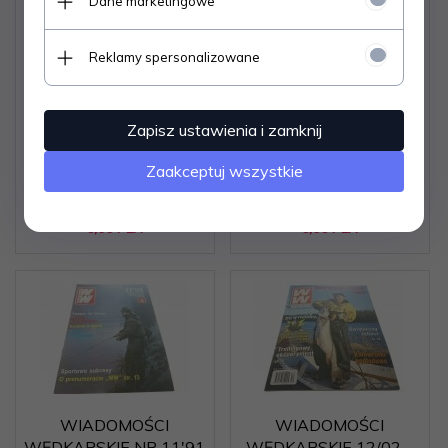
Dane marketingowe
WIADOMOŚCI
WIADOMOŚCI
Reklamy spersonalizowane
WĘDKARSKIE NR 3'93
WĘDKARSKIE (697) 7.
(525)
2007
Zapisz ustawienia i zamknij
Dostępne od ręki –
Dostępne od ręki –
wysyłka w 24h (dni
wysyłka w 24h (dni
Zaakceptuj wszystkie
robocze)
robocze)
1 egz.
1 egz.
6,
06
PLN
6,
06
PLN
WIADOMOŚCI
WIADOMOŚCI
WĘDKARSKIE NR 11'91
WĘDKARSKIE 12/02 -