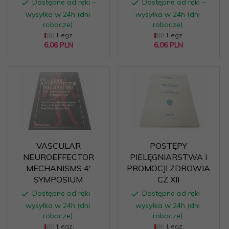
Dostępne od ręki –
Dostępne od ręki –
wysyłka w 24h (dni
wysyłka w 24h (dni
robocze)
robocze)
1 egz.
1 egz.
6,
06
PLN
6,
06
PLN
VASCULAR
POSTĘPY
NEUROEFFECTOR
PIELĘGNIARSTWA I
MECHANISMS 4'
PROMOCJI ZDROWIA
SYMPOSIUM
CZ XII
Dostępne od ręki –
Dostępne od ręki –
wysyłka w 24h (dni
wysyłka w 24h (dni
robocze)
robocze)
1 egz.
1 egz.