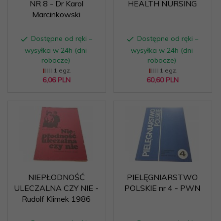
NR 8 - Dr Karol
HEALTH NURSING
Marcinkowski
Dostępne od ręki –
Dostępne od ręki –
wysyłka w 24h (dni
wysyłka w 24h (dni
robocze)
robocze)
1 egz.
1 egz.
6,
06
PLN
60,
60
PLN
NIEPŁODNOŚĆ
PIELĘGNIARSTWO
ULECZALNA CZY NIE -
POLSKIE nr 4 - PWN
Rudolf Klimek 1986