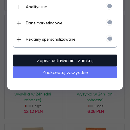
18,
18
PLN
9,
09
PLN
Analityczne
Dane marketingowe
Reklamy spersonalizowane
OD OTYŁOŚCI DO
GINEKOLOGIA POLSKA
Zapisz ustawienia i zamknij
OSTREGO ZESPOŁU
- TOM LXIV STYCZEŃ
Zaakceptuj wszystkie
WIEŃCOWEGO (2008)
NR 1
Dostępne od ręki –
Dostępne od ręki –
wysyłka w 24h (dni
wysyłka w 24h (dni
robocze)
robocze)
1 egz.
1 egz.
12,
12
PLN
6,
06
PLN