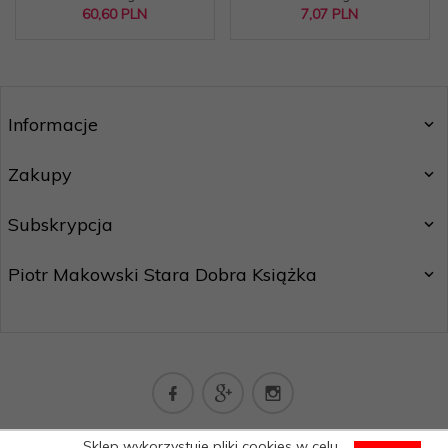
60,
60
PLN
7,
07
PLN
Informacje
Zakupy
Subskrypcja
Piotr Makowski Stara Dobra Książka
kontakt@staradobraksiazka.pl
Sklep wykorzystuje pliki cookies w celu