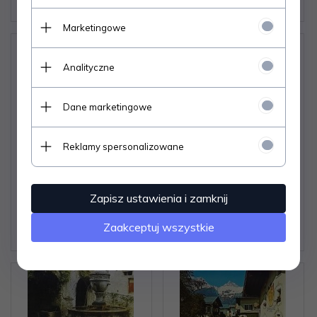
5,
05
PLN
5,
05
PLN
Marketingowe
Analityczne
Dane marketingowe
SCHWEIZ - SUISSE -
URLAUBSGRUSSE AUS
SWITZERLAND.
KRAMSACH, TIROL
Reklamy spersonalizowane
WERDENBERG
Dostępne od ręki –
Dostępne od ręki –
wysyłka w 24h (dni
wysyłka w 24h (dni
Zapisz ustawienia i zamknij
robocze)
robocze)
1 szt.
1 szt.
Zaakceptuj wszystkie
5,
05
PLN
5,
05
PLN