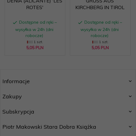
DENIA (ALICANTE) 'LES
GRUSS AUS
ROTES'
KIRCHBERG IN TIROL
Dostępne od ręki –
Dostępne od ręki –
wysyłka w 24h (dni
wysyłka w 24h (dni
robocze)
robocze)
1 szt.
1 szt.
5,
05
PLN
5,
05
PLN
Informacje
Zakupy
Subskrypcja
Piotr Makowski Stara Dobra Książka