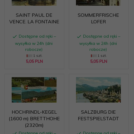
SAINT PAUL DE
SOMMERFRISCHE
VENCE. LA FONTAINE
LOFER
Dostępne od ręki –
Dostępne od ręki –
wysyłka w 24h (dni
wysyłka w 24h (dni
robocze)
robocze)
1 szt.
1 szt.
5,
05
PLN
5,
05
PLN
HOCHRINDL-KEGEL
SALZBURG DIE
(1600 m) BRETTHOHE
FESTSPIELSTADT
(2320m)
Dostępne od ręki –
Dostępne od ręki –