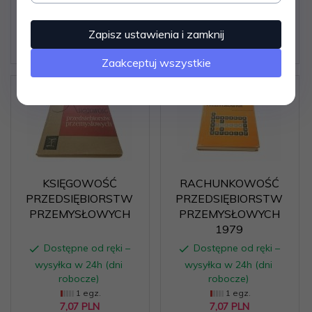
wysyłka w 24h (dni
wysyłka w 24h (dni
robocze)
robocze)
1 egz.
Zapisz ustawienia i zamknij
1 egz.
18,
18
PLN
18,
18
PLN
Zaakceptuj wszystkie
KSIĘGOWOŚĆ
RACHUNKOWOŚĆ
PRZEDSIĘBIORSTW
PRZEDSIĘBIORSTW
PRZEMYSŁOWYCH
PRZEMYSŁOWYCH
1979
Dostępne od ręki –
Dostępne od ręki –
wysyłka w 24h (dni
wysyłka w 24h (dni
robocze)
robocze)
1 egz.
1 egz.
7,
07
PLN
7,
07
PLN