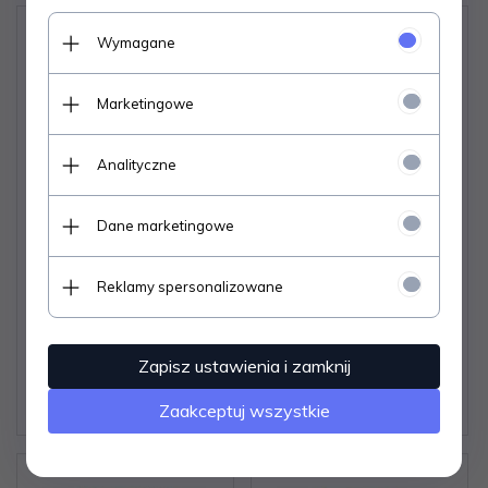
Wymagane
Marketingowe
Analityczne
SÓL I PIEPRZ NR 02/97
VIVABOX. KUCHNIE
Dane marketingowe
LUTY 1997
ŚWIATA + KUCHNIA
NA DOBRY NASTRÓJ
Reklamy spersonalizowane
Dostępne od ręki –
Dostępne od ręki –
wysyłka w 24h (dni
wysyłka w 24h (dni
robocze)
robocze)
Zapisz ustawienia i zamknij
1 egz.
1 egz.
6,
06
PLN
18,
18
PLN
Zaakceptuj wszystkie