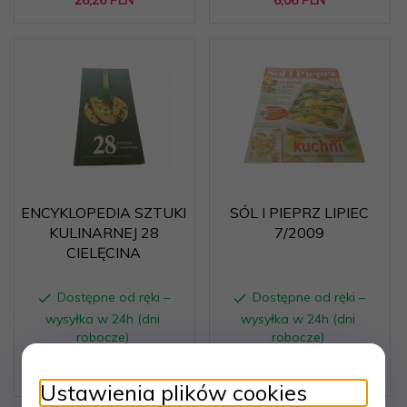
26,
26
PLN
6,
06
PLN
ENCYKLOPEDIA SZTUKI
SÓL I PIEPRZ LIPIEC
KULINARNEJ 28
7/2009
CIELĘCINA
Dostępne od ręki –
Dostępne od ręki –
wysyłka w 24h (dni
wysyłka w 24h (dni
robocze)
robocze)
1 egz.
1 egz.
6,
06
PLN
6,
06
PLN
Ustawienia plików cookies