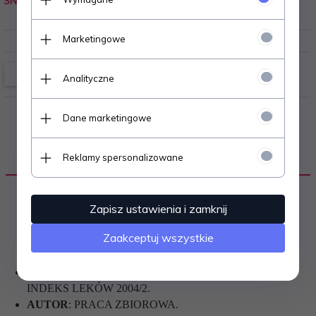
SN7
0.600
kg
Marketingowe
Analityczne
Dane marketingowe
Reklamy spersonalizowane
OPIS PRODUKTU
Zapisz ustawienia i zamknij
Zaakceptuj wszystkie
TYTUŁ
:
PHARMINDEX BREVIER PODRĘCZNY
INDEKS LEKÓW 2004/2.
AUTOR
:
PRACA ZBIOROWA.