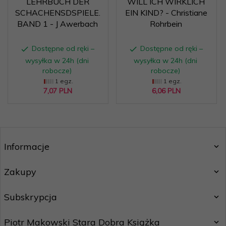
LEHRBUCH DER
WILL ICH WIRKLICH
SCHACHENSDSPIELE.
EIN KIND? - Christiane
BAND 1 - J Awerbach
Rohrbein
Dostępne od ręki –
Dostępne od ręki –
wysyłka w 24h (dni
wysyłka w 24h (dni
robocze)
robocze)
1 egz.
1 egz.
7,
07
PLN
6,
06
PLN
Informacje
Zakupy
Subskrypcja
Piotr Makowski Stara Dobra Książka