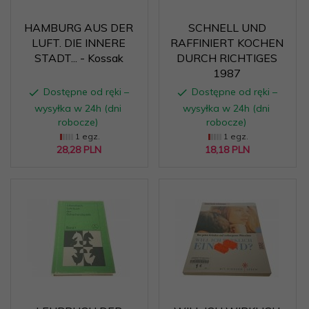
HAMBURG AUS DER
SCHNELL UND
LUFT. DIE INNERE
RAFFINIERT KOCHEN
STADT... - Kossak
DURCH RICHTIGES
1987
Dostępne od ręki –
Dostępne od ręki –
wysyłka w 24h (dni
wysyłka w 24h (dni
robocze)
robocze)
1 egz.
1 egz.
28,
28
PLN
18,
18
PLN