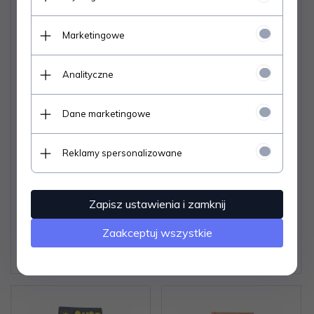
Marketingowe
Analityczne
Dane marketingowe
WILKOMMEN IN POLEN
WAYS FOR WINDOWS
- Adam Bajcar
2.0 WAYS OFFNET
Reklamy spersonalizowane
WEGE
Dostępne od ręki –
Dostępne od ręki –
Zapisz ustawienia i zamknij
wysyłka w 24h (dni
wysyłka w 24h (dni
robocze)
robocze)
Zaakceptuj wszystkie
1 egz.
1 egz.
6,
06
PLN
6,
06
PLN