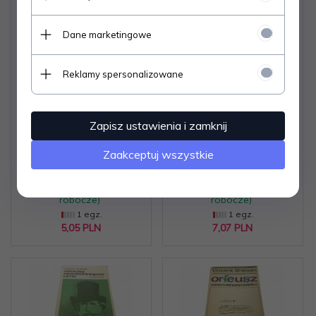
Dane marketingowe
Reklamy spersonalizowane
CZYNIĆ WSZYSTKO W
ORFEUSZ
MIŁOŚCI. KRÓTKA
OSIEMDZIESIĘCIOLETNI
Zapisz ustawienia i zamknij
BIOGRAFIA
- Vincent Sheean
Zaakceptuj wszystkie
Dostępne od ręki –
Dostępne od ręki –
wysyłka w 24h (dni
wysyłka w 24h (dni
robocze)
robocze)
1 egz.
1 egz.
5,
05
PLN
7,
07
PLN