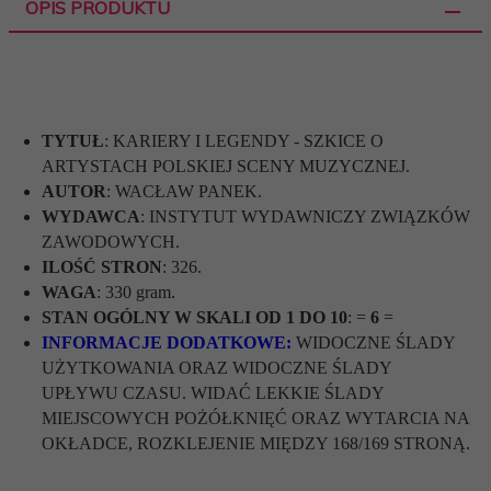
OPIS PRODUKTU
TYTUŁ
: KARIERY I LEGENDY - SZKICE O
ARTYSTACH POLSKIEJ SCENY MUZYCZNEJ.
AUTOR
: WACŁAW PANEK.
WYDAWCA
: INSTYTUT WYDAWNICZY ZWIĄZKÓW
ZAWODOWYCH.
ILOŚĆ STRON
: 326.
WAGA
: 330 gram.
STAN OGÓLNY W SKALI OD 1 DO 10
: =
6
=
INFORMACJE DODATKOWE:
WIDOCZNE ŚLADY
UŻYTKOWANIA ORAZ WIDOCZNE ŚLADY
UPŁYWU CZASU. WIDAĆ LEKKIE ŚLADY
MIEJSCOWYCH POŻÓŁKNIĘĆ ORAZ WYTARCIA NA
OKŁADCE, ROZKLEJENIE MIĘDZY 168/169 STRONĄ.