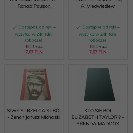
Ronald Paulson
A. Miedwiediew
Dostępne od ręki –
Dostępne od ręki –
wysyłka w 24h (dni
wysyłka w 24h (dni
robocze)
robocze)
1 egz.
1 egz.
7,
07
PLN
7,
07
PLN
SIWY STRZELCA STRÓJ
KTO SIĘ BOI
- Zenon Janusz Michalski
ELIZABETH TAYLOR ? -
BRENDA MADDOX