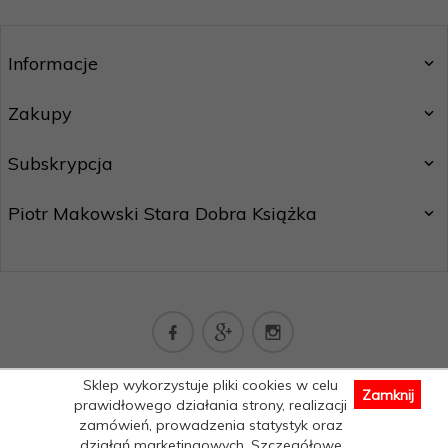
Informacje
Zakupy
Subskrypcja
Piotr Makowski Stara Dobra Książka
kontakt@staradobraksiazka.pl
Sklep wykorzystuje pliki cookies w celu
Zamknij
Informacja o cookies
|
sklep internetowy
RedCart.pl
prawidłowego działania strony, realizacji
zamówień, prowadzenia statystyk oraz
działań marketingowych. Szczegółowe