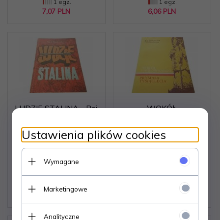
1 egz.
1 egz.
7,
07
PLN
6,
06
PLN
LUDZIE STALINA - Roj
WOKÓŁ
A. Miedwiediew
UMIŁOWANEGO
PRYMASA
Ustawienia plików cookies
TYSIĄCLECIA
Dostępne od ręki –
Dostępne od ręki –
Wymagane
wysyłka w 24h (dni
wysyłka w 24h (dni
robocze)
robocze)
1 egz.
1 egz.
Marketingowe
7,
07
PLN
6,
06
PLN
Analityczne