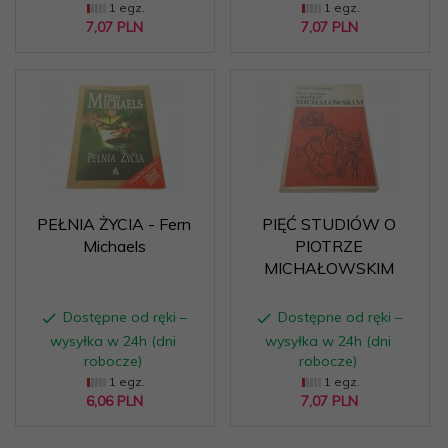
1 egz.
1 egz.
7,
07
PLN
7,
07
PLN
PEŁNIA ŻYCIA - Fern
PIĘĆ STUDIÓW O
Michaels
PIOTRZE
MICHAŁOWSKIM
Dostępne od ręki –
Dostępne od ręki –
wysyłka w 24h (dni
wysyłka w 24h (dni
robocze)
robocze)
1 egz.
1 egz.
6,
06
PLN
7,
07
PLN