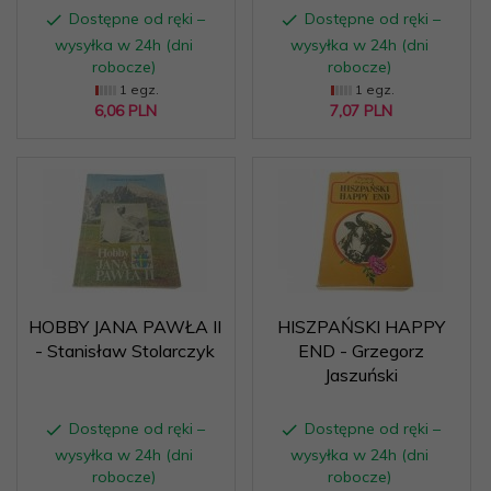
Dostępne od ręki –
Dostępne od ręki –
wysyłka w 24h (dni
wysyłka w 24h (dni
robocze)
robocze)
1 egz.
1 egz.
6,
06
PLN
7,
07
PLN
HOBBY JANA PAWŁA II
HISZPAŃSKI HAPPY
- Stanisław Stolarczyk
END - Grzegorz
Jaszuński
Dostępne od ręki –
Dostępne od ręki –
wysyłka w 24h (dni
wysyłka w 24h (dni
robocze)
robocze)