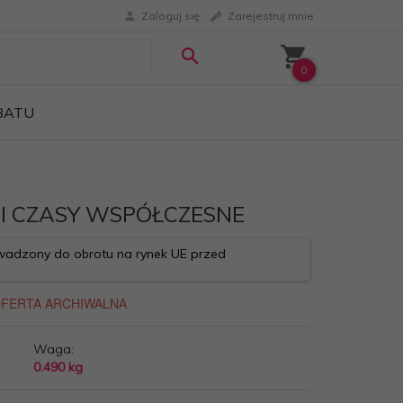
Zaloguj się
Zarejestruj mnie
0
ABATU
II CZASY WSPÓŁCZESNE
adzony do obrotu na rynek UE przed
Waga:
0.490
kg