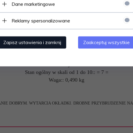
Autor:: Mikołaj Gładysz
Dane marketingowe
Wydawnictwo:: Gdańskie Wydawnictwo Oświatowe (GWO)
Rok wydania:: 2010
Reklamy spersonalizowane
Wydanie:: trzecie
Nr. Dopuszczenia:: 1/05
Ilość stron:: 216
Zapisz ustawienia i zamknij
Zaakceptuj wszystkie
Okładka:: miękka
Stan:: używany
Lokalizacja:: SB7
Stan ogólny w skali od 1 do 10:: = 7 =
Waga:: 0,490 kg
TANIE DOBRYM. WYTARCIA OKŁADKI. DROBNE PRZYBRUDZENIE NA