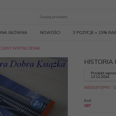
ONA GŁÓWNA
NOWOŚCI
3 POZYCJE = 15% R
II CZASY WSPÓŁCZESNE
HISTORIA 
Produkt wprow
13.12.2024.
Kod:
SB7