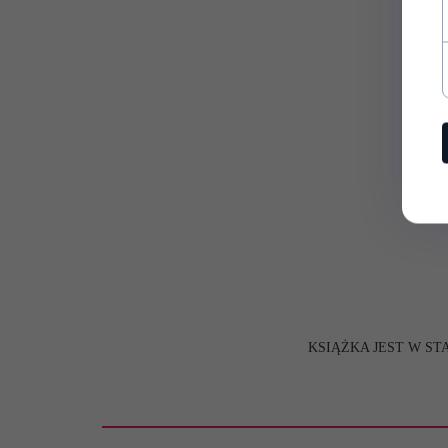
KSIĄŻKA JEST W S