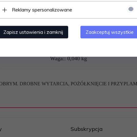
o:: Państwowe Przedsiębiorstwo Wydawnictw Kartograficz
Reklamy spersonalizowane
Rok wydania:: 1976
Okładka:: miękka
Język:: polski
Zapisz ustawienia i zamknij
Zaakceptuj wszystkie
Stan:: używany
Lokalizacja:: SA1
Stan ogólny w skali od 1 do 10:: = 6 =
Waga:: 0,040 kg
DOBRYM. DROBNE WYTARCIA, POŻÓŁKNIĘCIE I PRZYPLAMI
y
Subskrypcja