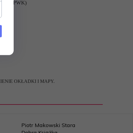
nych (PPWK)
ENIE OKŁADKI I MAPY.
Piotr Makowski Stara
Dobra Książka