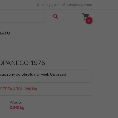
Zaloguj się
Zarejestruj mnie
0
ABATU
OPANEGO 1976
adzony do obrotu na rynek UE przed
Waga:
0.040
kg