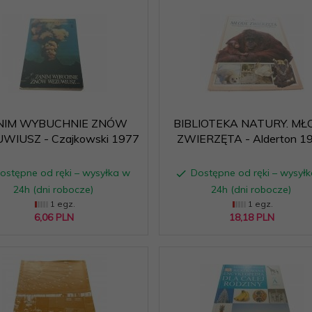
NIM WYBUCHNIE ZNÓW
BIBLIOTEKA NATURY. MŁ
WIUSZ - Czajkowski 1977
ZWIERZĘTA - Alderton 1
ostępne od ręki – wysyłka w
Dostępne od ręki – wysył
24h (dni robocze)
24h (dni robocze)
1 egz.
1 egz.
6,
06
PLN
18,
18
PLN