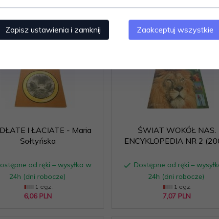
24h (dni robocze)
24h (dni robocze)
1 egz.
1 egz.
6,
06
PLN
18,
18
PLN
Zapisz ustawienia i zamknij
Zaakceptuj wszystkie
UDŁATE I ŁACIATE - Maria
ŚWIAT WOKÓŁ NAS.
Sołtyńska
ENCYKLOPEDIA NR 2 (20
ostępne od ręki – wysyłka w
Dostępne od ręki – wysył
24h (dni robocze)
24h (dni robocze)
1 egz.
1 egz.
6,
06
PLN
7,
07
PLN