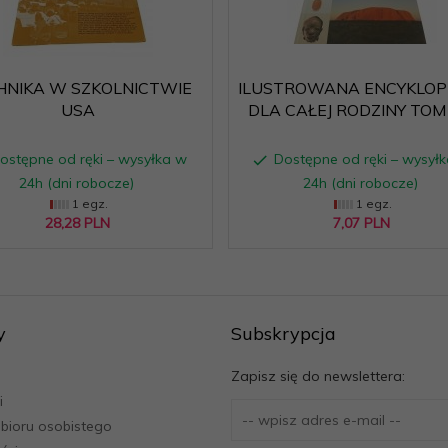
HNIKA W SZKOLNICTWIE
ILUSTROWANA ENCYKLOP
USA
DLA CAŁEJ RODZINY TOM
ostępne od ręki – wysyłka w
Dostępne od ręki – wysył
24h (dni robocze)
24h (dni robocze)
1 egz.
1 egz.
28,
28
PLN
7,
07
PLN
y
Subskrypcja
Zapisz się do newslettera:
i
bioru osobistego