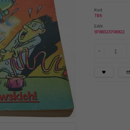
Kod:
TB5
EAN:
9788323706922