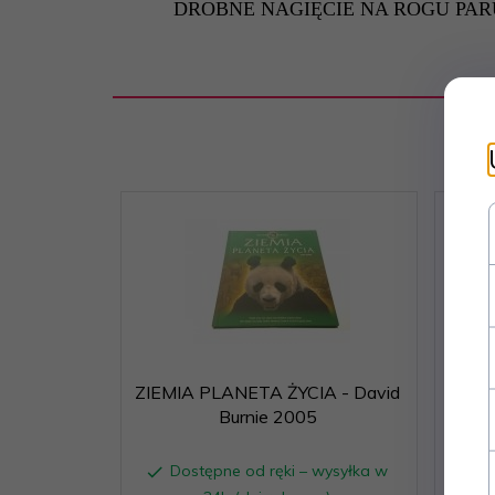
DROBNE NAGIĘCIE NA ROGU PARU
ZIEMIA PLANETA ŻYCIA - David
WODA
Burnie 2005
Dostępne od ręki – wysyłka w
D