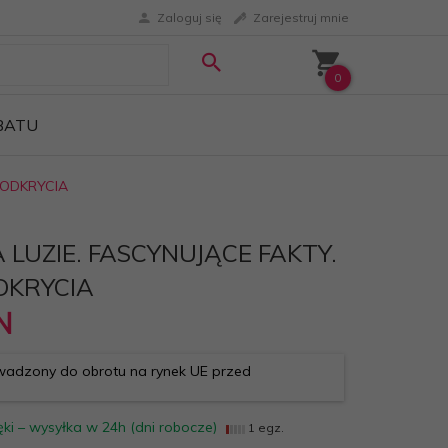
Zaloguj się
Zarejestruj mnie
0
ABATU
 ODKRYCIA
LUZIE. FASCYNUJĄCE FAKTY.
DKRYCIA
N
adzony do obrotu na rynek UE przed
ki – wysyłka w 24h (dni robocze)
1 egz.