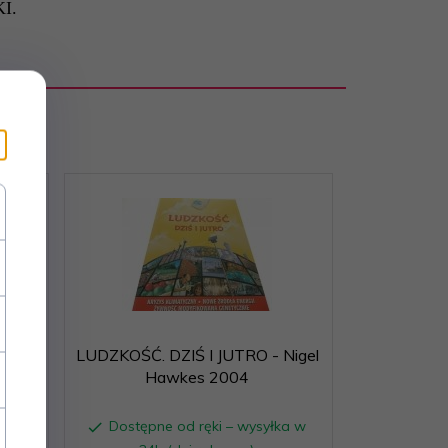
I.
iński
LUDZKOŚĆ. DZIŚ I JUTRO - Nigel
Hawkes 2004
ka w
Dostępne od ręki – wysyłka w