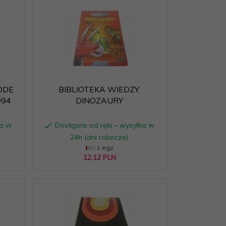
ODE
BIBLIOTEKA WIEDZY.
994
DINOZAURY
ka w
Dostępne od ręki – wysyłka w
24h (dni robocze)
1 egz.
12,
12
PLN