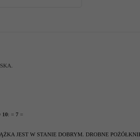
SKA.
 10
: =
7
=
IĄŻKA JEST W STANIE DOBRYM. DROBNE POŻÓŁKNI