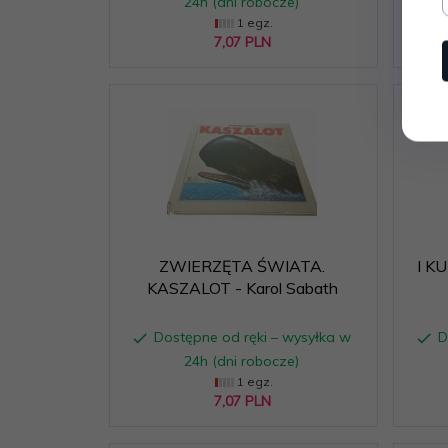
24h (dni robocze)
1 egz.
7,
07
PLN
ZWIERZĘTA ŚWIATA.
I K
KASZALOT - Karol Sabath
Dostępne od ręki – wysyłka w
D
24h (dni robocze)
1 egz.
7,
07
PLN