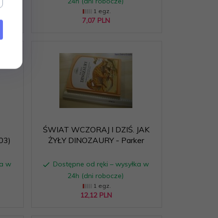
24h (dni robocze)
1 egz.
7,
07
PLN
ŚWIAT WCZORAJ I DZIŚ. JAK
03)
ŻYŁY DINOZAURY - Parker
ka w
Dostępne od ręki – wysyłka w
24h (dni robocze)
1 egz.
12,
12
PLN