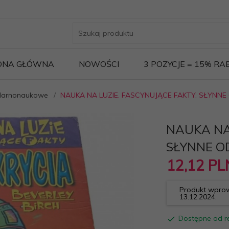
ONA GŁÓWNA
NOWOŚCI
3 POZYCJE = 15% R
larnonaukowe
NAUKA NA LUZIE. FASCYNUJĄCE FAKTY. SŁYNNE
NAUKA NA 
SŁYNNE O
12,
12
PL
Produkt wprow
13.12.2024.
Dostępne od rę