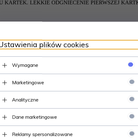
 KARTEK. LEKKIE ODGNIECENIE PIERWSZEJ KARTK
Polecamy
Ustawienia plików cookies
Wymagane
Marketingowe
Analityczne
 ŹRÓDŁEM ŻYCIA (2012)
SZYBCIEJ NIŻ MYŚL - N. Kobr
(1963)
Dane marketingowe
ostępne od ręki – wysyłka w
Dostępne od ręki – wysył
Reklamy spersonalizowane