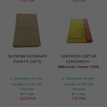
7,
07
PLN
7,
07
PLN
SŁOWNIK GEOGRAFII
LEKSYKON LEKTUR
ŚWIATA (1971)
SZKOLNYCH -
Miłkowski, Termer 1994
Dostępne od ręki –
Dostępne od ręki –
wysyłka w 24h (dni
wysyłka w 24h (dni
robocze)
robocze)
1 egz.
1 egz.
12,
12
PLN
7,
07
PLN