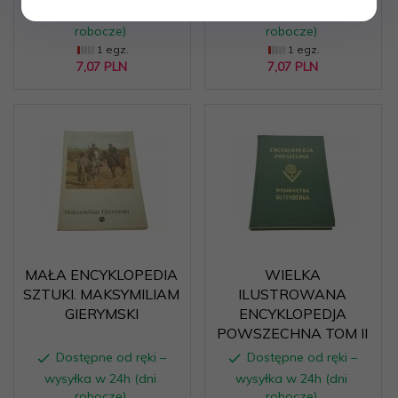
wysyłka w 24h (dni
wysyłka w 24h (dni
robocze)
robocze)
1 egz.
1 egz.
7,
07
PLN
7,
07
PLN
MAŁA ENCYKLOPEDIA
WIELKA
SZTUKI. MAKSYMILIAM
ILUSTROWANA
GIERYMSKI
ENCYKLOPEDJA
POWSZECHNA TOM II
Dostępne od ręki –
Dostępne od ręki –
wysyłka w 24h (dni
wysyłka w 24h (dni
robocze)
robocze)