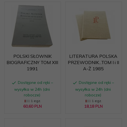
POLSKI SŁOWNIK
LITERATURA POLSKA
BIOGRAFICZNY TOM XIII
PRZEWODNIK...TOM I i II
1991
A-Ż 1985
Dostępne od ręki –
Dostępne od ręki –
wysyłka w 24h (dni
wysyłka w 24h (dni
robocze)
robocze)
1 egz.
1 egz.
60,
60
PLN
18,
18
PLN