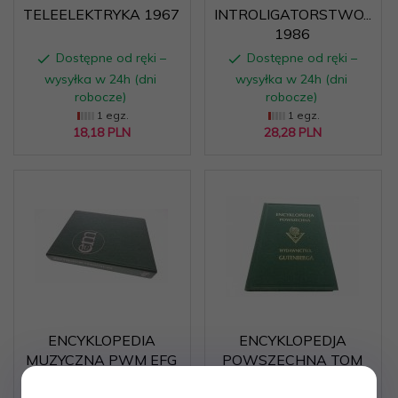
TELEELEKTRYKA 1967
INTROLIGATORSTWO...
1986
Dostępne od ręki –
Dostępne od ręki –
wysyłka w 24h (dni
wysyłka w 24h (dni
robocze)
robocze)
1 egz.
1 egz.
18,
18
PLN
28,
28
PLN
ENCYKLOPEDIA
ENCYKLOPEDJA
MUZYCZNA PWM EFG
POWSZECHNA TOM
(1987)
XVII 1995