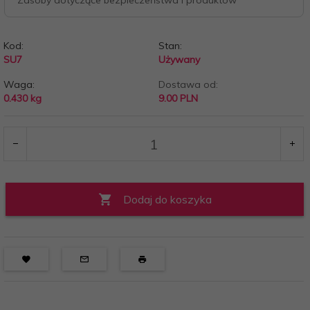
Zasoby dotyczące bezpieczeństwa i produktów
Kod:
Stan:
SU7
Używany
Waga:
Dostawa od:
0.430
kg
9.00 PLN
Dodaj do koszyka