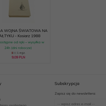
A WOJNA ŚWIATOWA NA
AŁTYKU - Kosiarz 1988
ostępne od ręki – wysyłka w
24h (dni robocze)
1 egz.
9,
09
PLN
y
Subskrypcja
Zapisz się do newslettera:
i
bioru osobistego