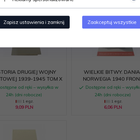
Zapisz ustawienia i zamknij
Zaakceptuj wszystkie
STORIA DRUGIEJ WOJNY
WIELKIE BITWY. DANIA 
TOWEJ 1939-1945 TOM X
NORWEGIA 1940 FRON
ostępne od ręki – wysyłka w
Dostępne od ręki – wysył
24h (dni robocze)
24h (dni robocze)
1 egz.
1 egz.
9,
09
PLN
6,
06
PLN