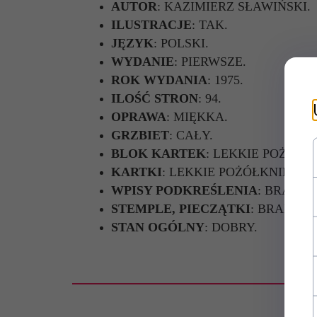
AUTOR
: KAZIMIERZ SŁAWIŃSKI.
ILUSTRACJE
: TAK.
JĘZYK
: POLSKI.
WYDANIE
: PIERWSZE.
ROK WYDANIA
: 1975.
ILOŚĆ STRON
: 94.
OPRAWA
: MIĘKKA.
GRZBIET
: CAŁY.
BLOK KARTEK
: LEKKIE POŻÓŁKN
KARTKI
: LEKKIE POŻÓŁKNIĘCIE
WPISY PODKREŚLENIA
: BRAK.
STEMPLE, PIECZĄTKI
: BRAK.
STAN OGÓLNY
: DOBRY.