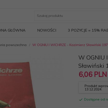
ONA GŁÓWNA
NOWOŚCI
3 POZYCJE = 15% R
oria powszechna
W OGNIU I WICHRZE - Kazimierz Sławiński 197
W OGNIU I
Sławiński 
6,
06
PLN
Produkt wprow
13.12.2024.
Dostępne od rę