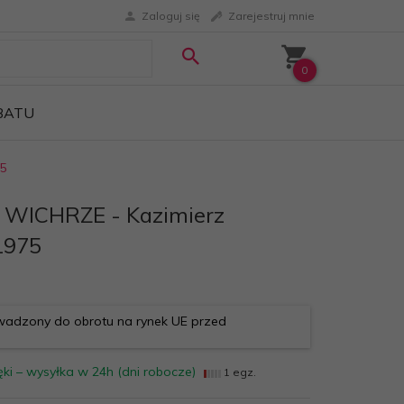
Zaloguj się
Zarejestruj mnie
0
ABATU
5
 WICHRZE - Kazimierz
1975
adzony do obrotu na rynek UE przed
ki – wysyłka w 24h (dni robocze)
1 egz.