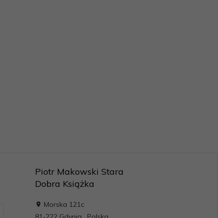
Piotr Makowski Stara
Dobra Książka
Morska 121c
81-222
Gdynia
,
Polska