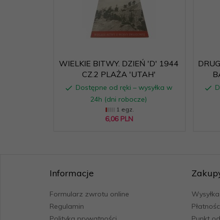
WIELKIE BITWY. DZIEŃ 'D' 1944
DRUG
CZ.2 PLAŻA 'UTAH'
B
Dostępne od ręki – wysyłka w
D
24h (dni robocze)
1 egz.
6,
06
PLN
Informacje
Zakup
Formularz zwrotu online
Wysyłka
Regulamin
Płatnośc
Polityka prywatności
Punkt od