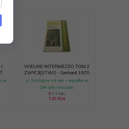
I
WIELKIE INTERMEZZO TOM 2
T
ZWYCIĘSTWO - Gerhard 1970
ka w
Dostępne od ręki – wysyłka w
24h (dni robocze)
1 egz.
7,
07
PLN