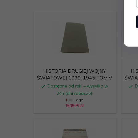
HISTORIA DRUGIEJ WOJNY
HI
ŚWIATOWEJ 1939-1945 TOM V
ŚWIA
Dostępne od ręki – wysyłka w
D
24h (dni robocze)
1 egz.
9,
09
PLN