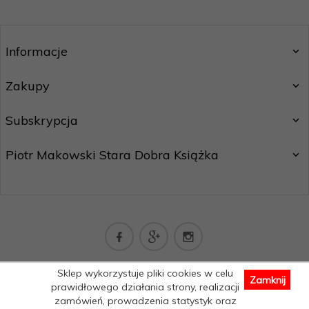
Informacje
Zakupy
Subskrypcja
Piotr Makowski Stara Dobra Książka
kontakt@staradobraksiazka.pl
Sklep wykorzystuje pliki cookies w celu
Zamknij
Informacja o cookies
|
sklep internetowy
RedCart.pl
prawidłowego działania strony, realizacji
zamówień, prowadzenia statystyk oraz