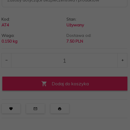
Zasoby dotyczące bezpieczeństwa i produktów
Kod:
Stan:
AT4
Używany
Waga:
Dostawa od:
0.150
kg
7.50 PLN
Dodaj do koszyka