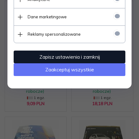
Dane marketingowe
Reklamy spersonalizowane
PODRĘCZNIK
INSTRUKCJA
KIEROWCY B - Henryk
ODKŁÓCANIA
Zapisz ustawienia i zamknij
Próchniewicz 1998
SAMOCHODÓW I
MONTAŻ SAFARI 2
Zaakceptuj wszystkie
Dostępne od ręki –
Dostępne od ręki –
wysyłka w 24h (dni
wysyłka w 24h (dni
robocze)
robocze)
1 egz.
1 egz.
9,
09
PLN
18,
18
PLN