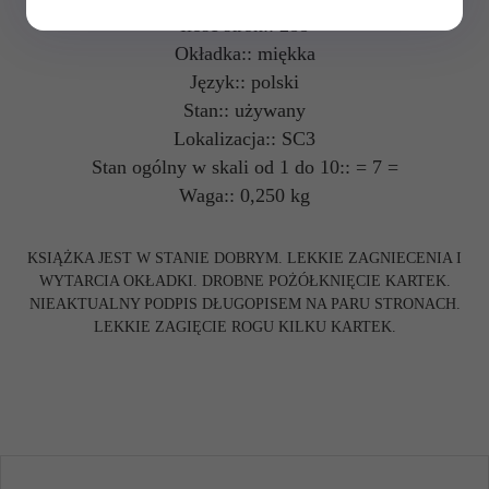
Ilość stron:: 288
Okładka:: miękka
Język:: polski
Stan:: używany
Lokalizacja:: SC3
Stan ogólny w skali od 1 do 10:: = 7 =
Waga:: 0,250 kg
KSIĄŻKA JEST W STANIE DOBRYM. LEKKIE ZAGNIECENIA I
WYTARCIA OKŁADKI. DROBNE POŻÓŁKNIĘCIE KARTEK.
NIEAKTUALNY PODPIS DŁUGOPISEM NA PARU STRONACH.
LEKKIE ZAGIĘCIE ROGU KILKU KARTEK.