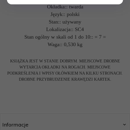
Okładka:: twarda
Język:: polski
Stan:: używany
Lokalizacja:: SC4
Stan ogólny w skali od 1 do 10:: = 7 =
Waga:: 0,530 kg
KSIĄŻKA JEST W STANIE DOBRYM. MIEJSCOWE DROBNE
WYTARCIA OKŁADKI NA ROGACH. MIEJSCOWE
PODKREŚLENIA I WPISY OŁÓWKIEM NA KILKU STRONACH.
DROBNE PRZYBRUDZENIE KRAWĘDZI KARTEK.
Informacje