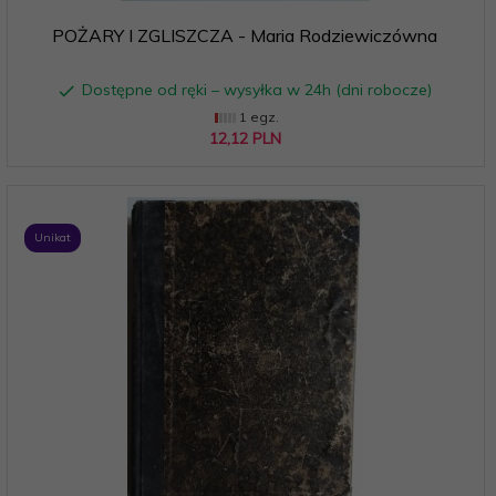
POŻARY I ZGLISZCZA - Maria Rodziewiczówna
Dostępne od ręki – wysyłka w 24h (dni robocze)
1 egz.
12,
12
PLN
Unikat