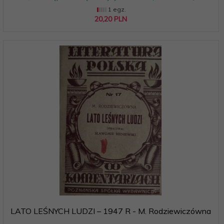
1 egz.
20,
20
PLN
LATO LEŚNYCH LUDZI – 1947 R - M. Rodziewiczówna