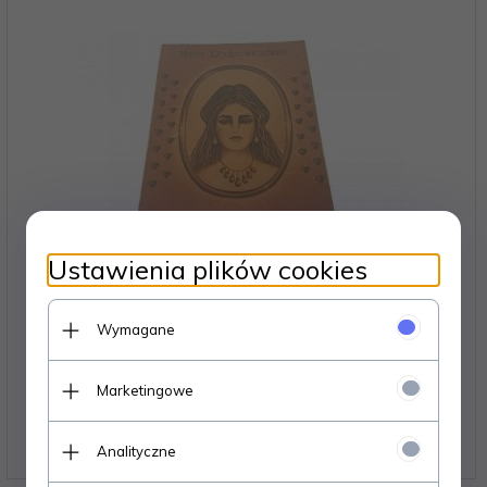
Ustawienia plików cookies
Wymagane
MIĘDZY USTAMI A BRZEGIEM PUCHARU -
Rodziewiczówna
Marketingowe
Dostępne od ręki – wysyłka w 24h (dni robocze)
1 egz.
6,
06
PLN
Analityczne