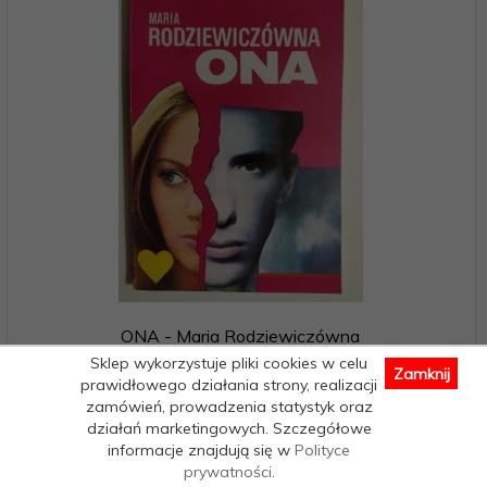
ONA - Maria Rodziewiczówna
Sklep wykorzystuje pliki cookies w celu
Zamknij
prawidłowego działania strony, realizacji
Egzemplarz sprzedany
zamówień, prowadzenia statystyk oraz
działań marketingowych. Szczegółowe
informacje znajdują się w
Polityce
prywatności
.