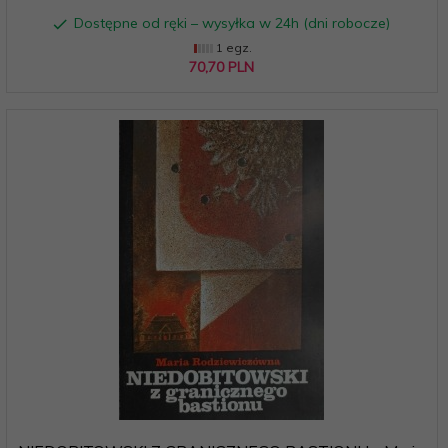
Dostępne od ręki – wysyłka w 24h (dni robocze)
1 egz.
70,
70
PLN