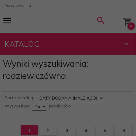
Przechowalnia
0
KATALOG
Wyniki wyszukiwania:
rodziewiczówna
sort
Sortuj według:
pop
Wyświetl po
produktów
1
2
3
4
5
6