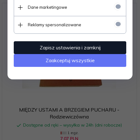
Dane marketingowe
Reklamy spersonalizowane
Zapisz ustawienia i zamknij
Zaakceptuj wszystkie
MIĘDZY USTAMI A BRZEGIEM PUCHARU -
Rodziewiczówna
Dostępne od ręki – wysyłka w 24h (dni robocze)
1 egz.
7,
07
PLN