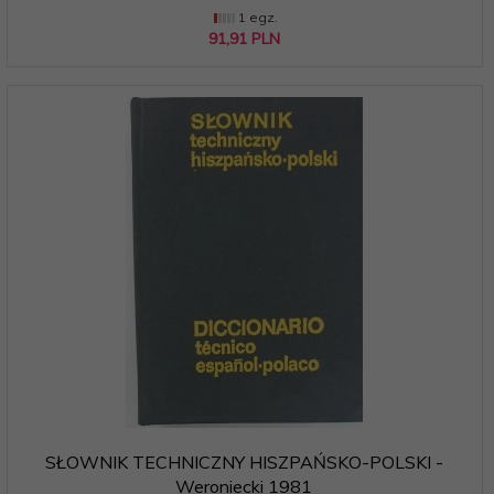
1 egz.
91,
91
PLN
SŁOWNIK TECHNICZNY HISZPAŃSKO-POLSKI -
Weroniecki 1981