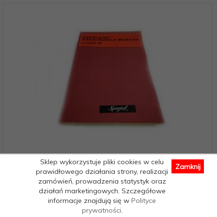
Sklep wykorzystuje pliki cookies w celu
Zamknij
PODSTAWY KONSTRUKCJI MASZYN CZĘŚĆ III 1970
prawidłowego działania strony, realizacji
zamówień, prowadzenia statystyk oraz
działań marketingowych. Szczegółowe
Dostępne od ręki – wysyłka w 24h (dni robocze)
informacje znajdują się w
Polityce
1 egz.
prywatności
.
9,
09
PLN