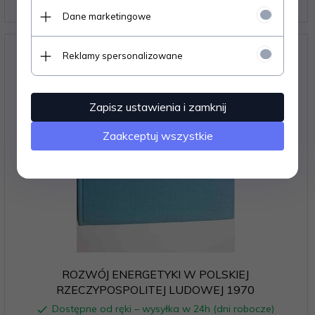
12,
12
PLN
Dane marketingowe
Reklamy spersonalizowane
Zapisz ustawienia i zamknij
Zaakceptuj wszystkie
ROZWÓJ ENERGETYKI W POLSKIEJ
RZECZYPOSPOLITEJ LUDOWEJ 1970
Dostępne od ręki – wysyłka w 24h (dni robocze)