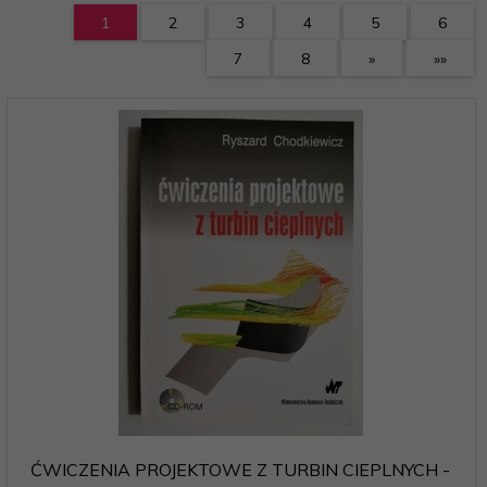
1
2
3
4
5
6
7
8
»
»»
ĆWICZENIA PROJEKTOWE Z TURBIN CIEPLNYCH -