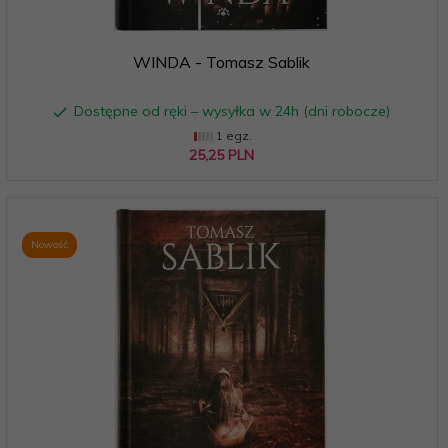
WINDA - Tomasz Sablik
Dostępne od ręki – wysyłka w 24h (dni robocze)
1 egz.
25,
25
PLN
Nowość