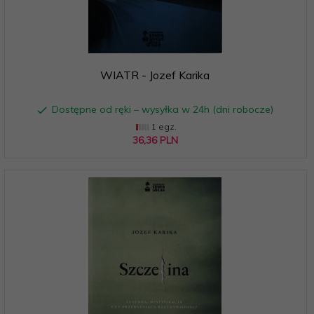
WIATR - Jozef Karika
Dostępne od ręki – wysyłka w 24h (dni robocze)
1 egz.
36,
36
PLN