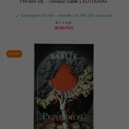
PRÓBA SIŁ - Tomasz Sablik | AUTOGRAF
Dostępne od ręki – wysyłka w 24h (dni robocze)
1 egz.
80,
80
PLN
Nowość