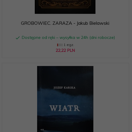
GROBOWIEC. ZARAZA - Jakub Bielawski
Dostępne od ręki – wysyłka w 24h (dni robocze)
1 egz.
22,
22
PLN