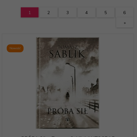
1
2
3
4
5
6
»
Nowość