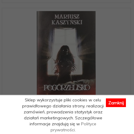
Sklep wykorzystuje pliki cookies w celu
Zamknij
prawidłowego działania strony, realizacji
POGORZELISKO - Mariusz Kaszyński
zamówień, prowadzenia statystyk oraz
działań marketingowych. Szczegółowe
informacje znajdują się w
Polityce
Dostępne od ręki – wysyłka w 24h (dni robocze)
prywatności
.
1 egz.