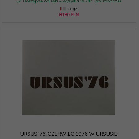
Dostępne od ręki – wysyłka w 24h (dni robocze)
1 egz.
80,
80
PLN
URSUS ‘76. CZERWIEC 1976 W URSUSIE