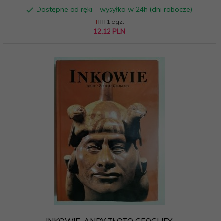
Dostępne od ręki – wysyłka w 24h (dni robocze)
1 egz.
12,
12
PLN
INKOWIE. ANDY ZŁOTO GEOGLIFY