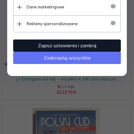
Dane marketingowe
Reklamy spersonalizowane
Zapisz ustawienia i zamknij
Zaakceptuj wszystkie
PIELGRZYMKI JANA PAWŁA II DO POLSKI 1979 – 1991
Dostępne od ręki – wysyłka w 24h (dni robocze)
1 egz.
12,
12
PLN