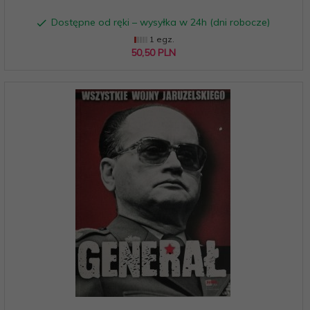
Dostępne od ręki – wysyłka w 24h (dni robocze)
1 egz.
50,
50
PLN