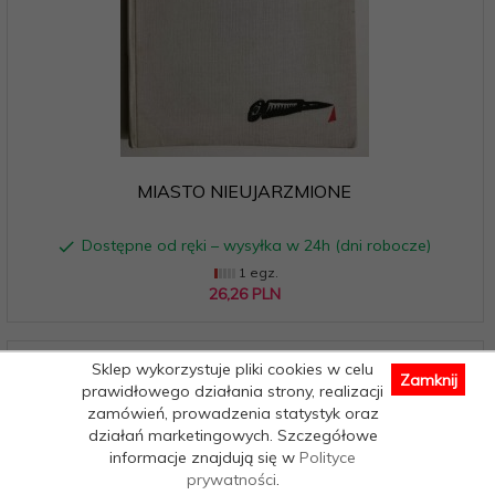
MIASTO NIEUJARZMIONE
Dostępne od ręki – wysyłka w 24h (dni robocze)
1 egz.
26,
26
PLN
Sklep wykorzystuje pliki cookies w celu
Zamknij
prawidłowego działania strony, realizacji
zamówień, prowadzenia statystyk oraz
działań marketingowych. Szczegółowe
informacje znajdują się w
Polityce
prywatności
.