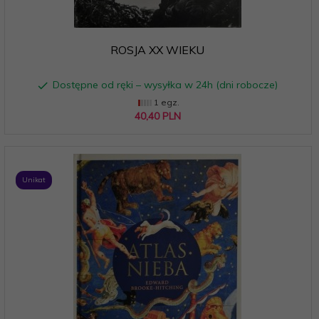
ROSJA XX WIEKU
Dostępne od ręki – wysyłka w 24h (dni robocze)
1 egz.
40,
40
PLN
Unikat