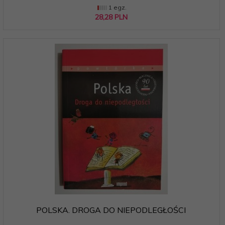
1 egz.
28,
28
PLN
POLSKA. DROGA DO NIEPODLEGŁOŚCI