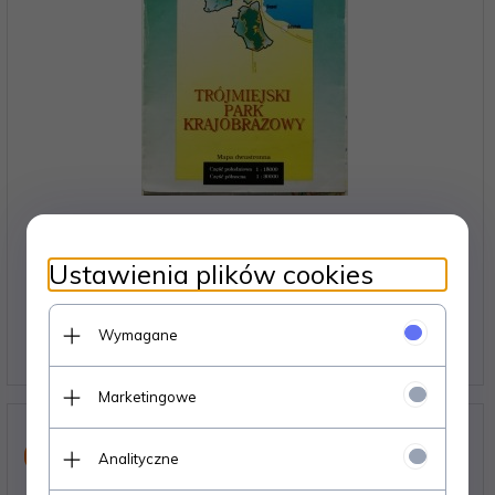
MAPA TRÓJMIEJSKI PARK KRAJOBRAZOWY. SKALA
1:15000/ 1:30000
Ustawienia plików cookies
Dostępne od ręki – wysyłka w 24h (dni robocze)
Wymagane
1 egz.
12,
12
PLN
Marketingowe
Nowość
Analityczne