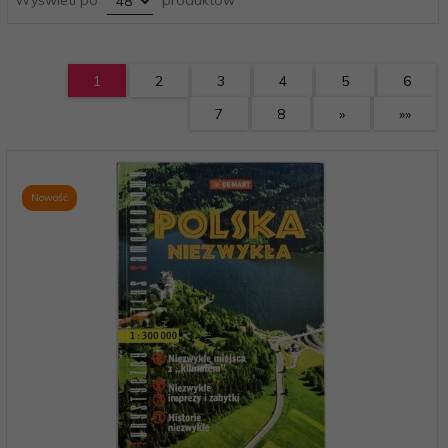
1
2
3
4
5
6
7
8
»
»»
Nowość