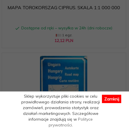
MAPA TOROKORSZAG CIPRUS. SKALA 1:1 000 000
Dostępne od ręki – wysyłka w 24h (dni robocze)
1 egz.
12,
12
PLN
Sklep wykorzystuje pliki cookies w celu
Zamknij
prawidłowego działania strony, realizacji
zamówień, prowadzenia statystyk oraz
działań marketingowych. Szczegółowe
informacje znajdują się w
Polityce
prywatności
.