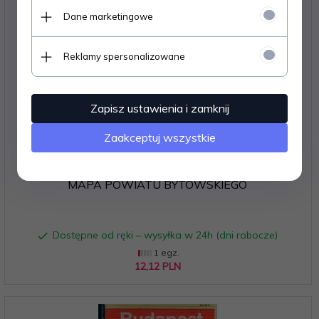
Dane marketingowe
Reklamy spersonalizowane
Zapisz ustawienia i zamknij
Zaakceptuj wszystkie
MAPA POWIATU BYTOWSKIEGO
Dostępne od ręki – wysyłka w 24h (dni robocze)
1 egz.
12,
12
PLN