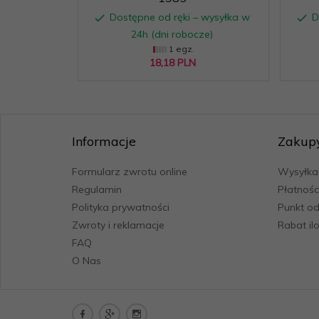
Dostępne od ręki – wysyłka w
D
24h (dni robocze)
1 egz.
18,
18
PLN
Informacje
Zakup
Formularz zwrotu online
Wysyłka
Regulamin
Płatnośc
Polityka prywatności
Punkt od
Zwroty i reklamacje
Rabat il
FAQ
O Nas