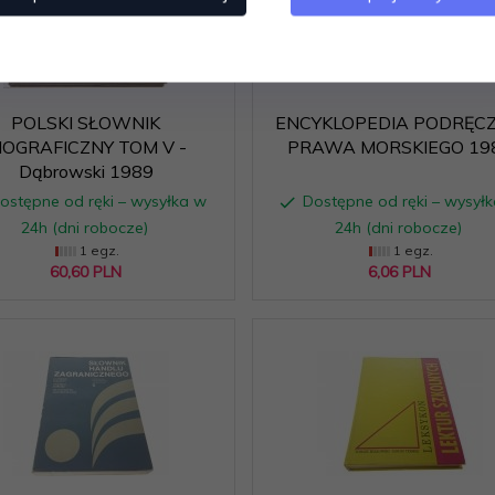
POLSKI SŁOWNIK
ENCYKLOPEDIA PODRĘC
IOGRAFICZNY TOM V -
PRAWA MORSKIEGO 19
Dąbrowski 1989
ostępne od ręki – wysyłka w
Dostępne od ręki – wysył
24h (dni robocze)
24h (dni robocze)
1 egz.
1 egz.
60,
60
PLN
6,
06
PLN