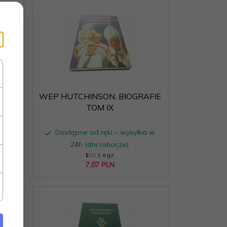
JANA
WEP HUTCHINSON. BIOGRAFIE
TOM IX
ka w
Dostępne od ręki – wysyłka w
24h (dni robocze)
1 egz.
7,
07
PLN