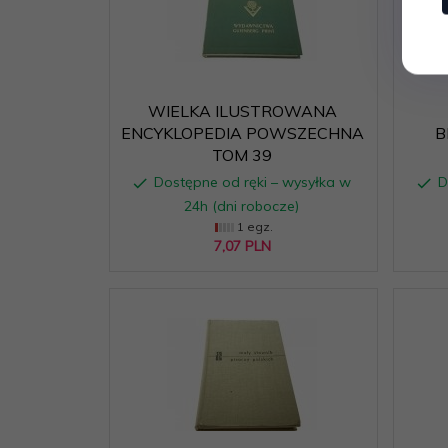
WIELKA ILUSTROWANA
ENCYKLOPEDIA POWSZECHNA
B
TOM 39
Dostępne od ręki – wysyłka w
D
24h (dni robocze)
1 egz.
7,
07
PLN