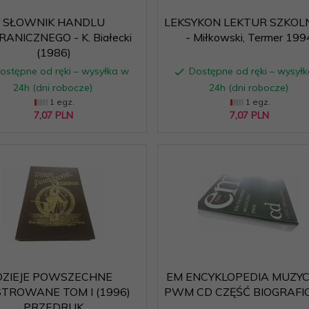
SŁOWNIK HANDLU
LEKSYKON LEKTUR SZKOL
ANICZNEGO - K. Białecki
- Miłkowski, Termer 199
(1986)
ostępne od ręki – wysyłka w
Dostępne od ręki – wysył
24h (dni robocze)
24h (dni robocze)
1 egz.
1 egz.
7,
07
PLN
7,
07
PLN
DZIEJE POWSZECHNE
EM ENCYKLOPEDIA MUZY
STROWANE TOM I (1996)
PWM CD CZĘŚĆ BIOGRAFI
PRZEDRUK