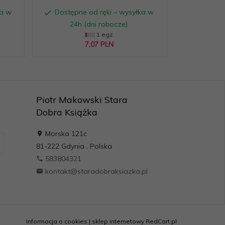
ka w
Dostępne od ręki – wysyłka w
24h (dni robocze)
1 egz.
7,
07
PLN
Piotr Makowski Stara
Dobra Książka
Morska 121c
81-222
Gdynia
,
Polska
583804321
kontakt@staradobraksiazka.pl
Informacja o cookies
|
sklep internetowy
RedCart.pl