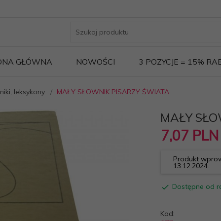
ONA GŁÓWNA
NOWOŚCI
3 POZYCJE = 15% R
iki, leksykony
MAŁY SŁOWNIK PISARZY ŚWIATA
MAŁY SŁO
7,
07
PLN
Produkt wprow
13.12.2024.
Dostępne od rę
Kod: