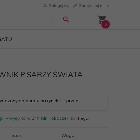
Zaloguj się
Zarejestruj mnie
0
ABATU
WNIK PISARZY ŚWIATA
adzony do obrotu na rynek UE przed
ki – wysyłka w 24h (dni robocze)
1 egz.
Stan:
Waga: