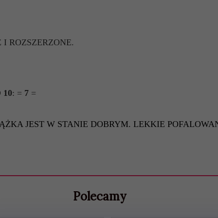
E I ROZSZERZONE.
 10
: =
7
=
IĄŻKA JEST W STANIE DOBRYM. LEKKIE POFALOWAN
Polecamy