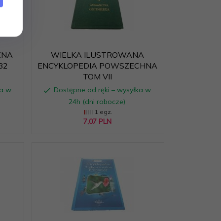
ZNA
WIELKA ILUSTROWANA
82
ENCYKLOPEDIA POWSZECHNA
TOM VII
ka w
Dostępne od ręki – wysyłka w
24h (dni robocze)
1 egz.
7,
07
PLN