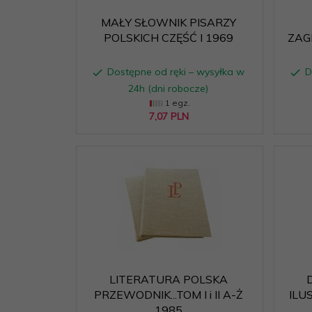
MAŁY SŁOWNIK PISARZY
POLSKICH CZĘŚĆ I 1969
ZAGR
Dostępne od ręki – wysyłka w
D
24h (dni robocze)
1 egz.
7,
07
PLN
LITERATURA POLSKA
PRZEWODNIK...TOM I i II A-Ż
ILU
1985