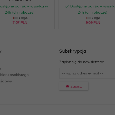
ostępne od ręki – wysyłka w
Dostępne od ręki – wysył
24h (dni robocze)
24h (dni robocze)
1 egz.
1 egz.
7,
07
PLN
9,
09
PLN
y
Subskrypcja
Zapisz się do newslettera:
i
bioru osobistego
ościowy
Zapisz