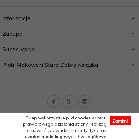
Informacje
Zakupy
Subskrypcja
Piotr Makowski Stara Dobra Książka
kontakt@staradobraksiazka.pl
Sklep wykorzystuje pliki cookies w celu
Zamknij
Informacja o cookies
|
sklep internetowy
RedCart.pl
prawidłowego działania strony, realizacji
zamówień, prowadzenia statystyk oraz
działań marketingowych. Szczegółowe