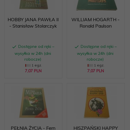
HOBBY JANA PAWŁA II
WILLIAM HOGARTH -
- Stanisław Stolarczyk
Ronald Paulson
Dostępne od ręki –
Dostępne od ręki –
wysyłka w 24h (dni
wysyłka w 24h (dni
robocze)
robocze)
1 egz.
1 egz.
7,
07
PLN
7,
07
PLN
PEŁNIA ŻYCIA - Fern
HISZPAŃSKI HAPPY