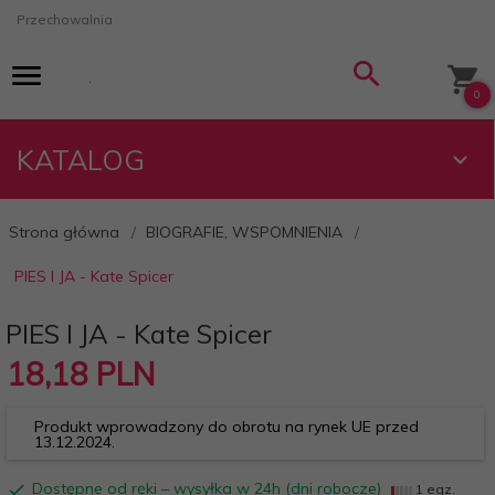
Przechowalnia
0
KATALOG
Strona główna
BIOGRAFIE, WSPOMNIENIA
PIES I JA - Kate Spicer
PIES I JA - Kate Spicer
18,
18
PLN
Produkt wprowadzony do obrotu na rynek UE przed
13.12.2024.
Dostępne od ręki – wysyłka w 24h (dni robocze)
1 egz.