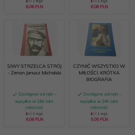
1 egz.
1 egz.
6,
06
PLN
6,
06
PLN
SIWY STRZELCA STRÓJ
CZYNIĆ WSZYSTKO W
- Zenon Janusz Michalski
MIŁOŚCI. KRÓTKA
BIOGRAFIA
Dostępne od ręki –
Dostępne od ręki –
wysyłka w 24h (dni
wysyłka w 24h (dni
robocze)
robocze)
1 egz.
1 egz.
6,
06
PLN
5,
05
PLN