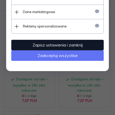
7,
07
PLN
7,
07
PLN
Dane marketingowe
Reklamy spersonalizowane
Zapisz ustawienia i zamknij
PIĘĆ STUDIÓW O
LUDZIE STALINA - Roj.
Zaakceptuj wszystkie
PIOTRZE
A. Miedwiediew
MICHAŁOWSKIM
Dostępne od ręki –
Dostępne od ręki –
wysyłka w 24h (dni
wysyłka w 24h (dni
robocze)
robocze)
1 egz.
1 egz.
7,
07
PLN
7,
07
PLN