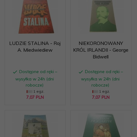
LUDZIE STALINA - Roj
NIEKORONOWANY
A. Miedwiediew
KRÓL IRLANDII - George
Bidwell
Dostępne od ręki –
Dostępne od ręki –
wysyłka w 24h (dni
wysyłka w 24h (dni
robocze)
robocze)
1 egz.
1 egz.
7,
07
PLN
7,
07
PLN