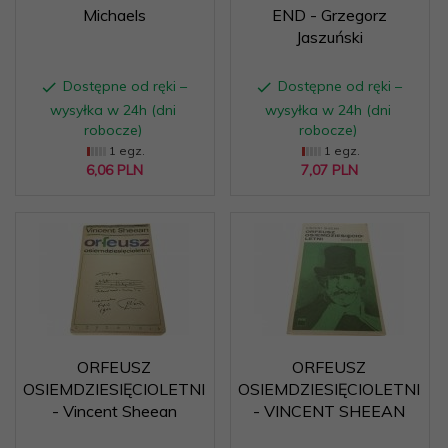
Michaels
END - Grzegorz
Jaszuński
Dostępne od ręki –
Dostępne od ręki –
wysyłka w 24h (dni
wysyłka w 24h (dni
robocze)
robocze)
1 egz.
1 egz.
6,
06
PLN
7,
07
PLN
ORFEUSZ
ORFEUSZ
OSIEMDZIESIĘCIOLETNI
OSIEMDZIESIĘCIOLETNI
- Vincent Sheean
- VINCENT SHEEAN