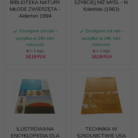
BIBLIOTEKA NATURY.
SZYBCIEJ NIŻ MYŚL - N.
MŁODE ZWIERZĘTA -
Kobriński (1963)
Alderton 1994
Dostępne od ręki –
Dostępne od ręki –
wysyłka w 24h (dni
wysyłka w 24h (dni
robocze)
robocze)
1 egz.
1 egz.
18,
18
PLN
18,
18
PLN
ILUSTROWANA
TECHNIKA W
ENCYKLOPEDIA DLA
SZKOLNICTWIE USA