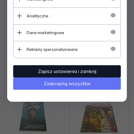
Analityczne
ZWIERZĘTA ŚWIATA.
ŚWIAT WCZORAJ I
KASZALOT - Karol
DZIŚ. JAK ŻYŁY
Dane marketingowe
Sabath
DINOZAURY - Parker
Reklamy spersonalizowane
Dostępne od ręki –
Dostępne od ręki –
wysyłka w 24h (dni
wysyłka w 24h (dni
robocze)
robocze)
Zapisz ustawienia i zamknij
1 egz.
1 egz.
7,
07
PLN
12,
12
PLN
Zaakceptuj wszystkie