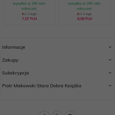
wysyłka w 24h (dni
wysyłka w 24h (dni
robocze)
robocze)
1 egz.
1 egz.
7,
07
PLN
6,
06
PLN
Informacje
Zakupy
Subskrypcja
Piotr Makowski Stara Dobra Książka