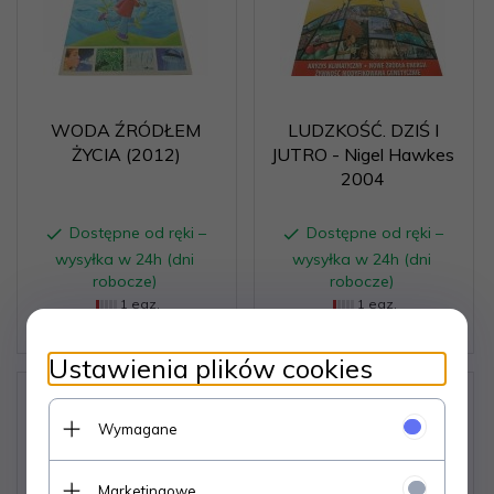
WODA ŹRÓDŁEM
LUDZKOŚĆ. DZIŚ I
ŻYCIA (2012)
JUTRO - Nigel Hawkes
2004
Dostępne od ręki –
Dostępne od ręki –
wysyłka w 24h (dni
wysyłka w 24h (dni
robocze)
robocze)
1 egz.
1 egz.
6,
06
PLN
7,
07
PLN
Ustawienia plików cookies
Wymagane
Marketingowe