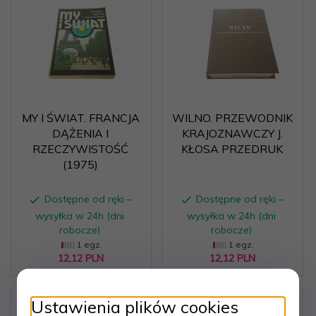
MY I ŚWIAT. FRANCJA
WILNO. PRZEWODNIK
DĄŻENIA I
KRAJOZNAWCZY J.
RZECZYWISTOŚĆ
KŁOSA PRZEDRUK
(1975)
Dostępne od ręki –
Dostępne od ręki –
wysyłka w 24h (dni
wysyłka w 24h (dni
robocze)
robocze)
1 egz.
1 egz.
12,
12
PLN
12,
12
PLN
Ustawienia plików cookies