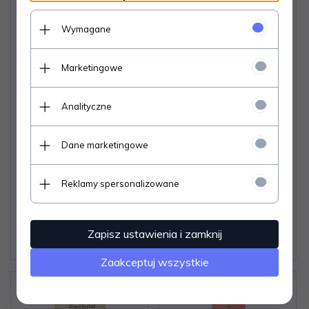
Wymagane
Marketingowe
DLA TYCH KTÓRZY
MADONNY I
Analityczne
JADĄ, DO KRAJÓW
TOREADORZY - Jan
TROPIKALNYCH 1967
Gitlin (1960)
Dane marketingowe
Reklamy spersonalizowane
Dostępne od ręki –
Dostępne od ręki –
wysyłka w 24h (dni
wysyłka w 24h (dni
robocze)
robocze)
1 egz.
1 egz.
Zapisz ustawienia i zamknij
18,
18
PLN
12,
12
PLN
Zaakceptuj wszystkie