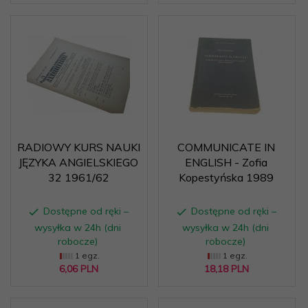
RADIOWY KURS NAUKI
COMMUNICATE IN
JĘZYKA ANGIELSKIEGO
ENGLISH - Zofia
32 1961/62
Kopestyńska 1989
Dostępne od ręki –
Dostępne od ręki –
wysyłka w 24h (dni
wysyłka w 24h (dni
robocze)
robocze)
1 egz.
1 egz.
6,
06
PLN
18,
18
PLN