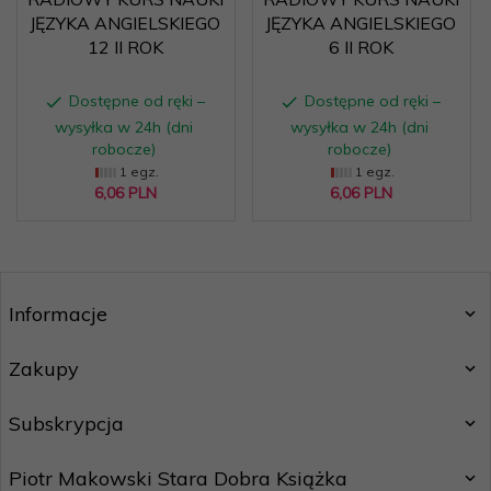
JĘZYKA ANGIELSKIEGO
JĘZYKA ANGIELSKIEGO
12 II ROK
6 II ROK
Dostępne od ręki –
Dostępne od ręki –
wysyłka w 24h (dni
wysyłka w 24h (dni
robocze)
robocze)
1 egz.
1 egz.
6,
06
PLN
6,
06
PLN
Informacje
Zakupy
Subskrypcja
Piotr Makowski Stara Dobra Książka