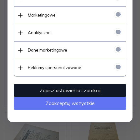
Marketingowe
Analityczne
RADIOWY KURS NAUKI
RADIOWY KURS NAUKI
JĘZYKA ANGIELSKIEGO
Dane marketingowe
JĘZYKA ANGIELSKIEGO
39 SŁOWNIK
31 1960/61
Reklamy spersonalizowane
Dostępne od ręki –
Dostępne od ręki –
wysyłka w 24h (dni
wysyłka w 24h (dni
robocze)
robocze)
Zapisz ustawienia i zamknij
2 egz.
1 egz.
6,
06
PLN
6,
06
PLN
Zaakceptuj wszystkie