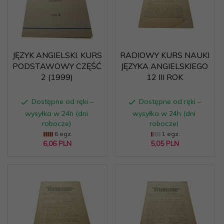
JĘZYK ANGIELSKI. KURS
RADIOWY KURS NAUKI
PODSTAWOWY CZĘŚĆ
JĘZYKA ANGIELSKIEGO
2 (1999)
12 III ROK
Dostępne od ręki –
Dostępne od ręki –
wysyłka w 24h (dni
wysyłka w 24h (dni
robocze)
robocze)
6 egz.
1 egz.
6,
06
PLN
5,
05
PLN