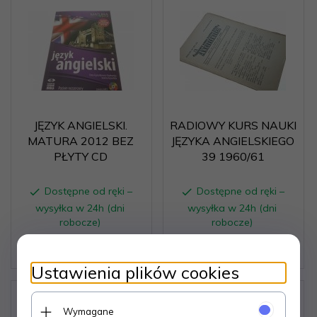
JĘZYK ANGIELSKI.
RADIOWY KURS NAUKI
MATURA 2012 BEZ
JĘZYKA ANGIELSKIEGO
PŁYTY CD
39 1960/61
Dostępne od ręki –
Dostępne od ręki –
wysyłka w 24h (dni
wysyłka w 24h (dni
robocze)
robocze)
1 egz.
1 egz.
12,
12
PLN
5,
05
PLN
Ustawienia plików cookies
Wymagane