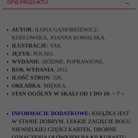
OPIS PRODUKTU
AUTOR
: ILONA GĄSIORKIEWICZ-
KOZŁOWSKA, JOANNA KOWALSKA.
ILUSTRACJE
: TAK.
JĘZYK
: POLSKI.
WYDANIE
: SIÓDME, POPRAWIONE.
ROK WYDANIA
: 2011.
ILOŚĆ STRON
: 328.
OKŁADKA
: MIĘKKA.
STAN OGÓLNY W SKALI OD 1 DO 10
: =
7
=
INFORMACJE DODATKOWE:
KSIĄŻKA JEST
W STANIE DOBRYM. LEKKIE ZAGIĘCIE ROGU
NIEWIELKIEJ CZĘŚCI KARTEK. DROBNE
OZNACZENIA OŁÓWKIEM NA KILKUNASTU