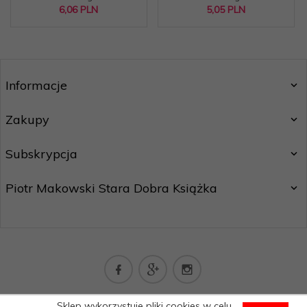
6,
06
PLN
5,
05
PLN
Informacje
Zakupy
Subskrypcja
Piotr Makowski Stara Dobra Książka
kontakt@staradobraksiazka.pl
Sklep wykorzystuje pliki cookies w celu