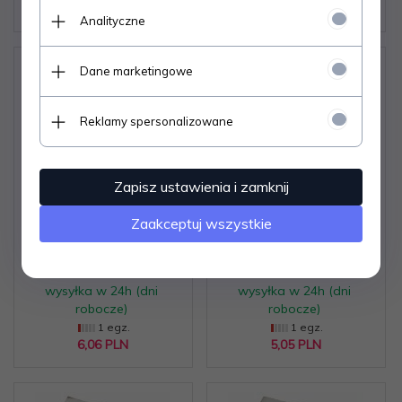
12,
12
PLN
6,
06
PLN
Analityczne
Dane marketingowe
Reklamy spersonalizowane
ELEMENTS OF BRITISH
RADIOWY KURS NAUKI
Zapisz ustawienia i zamknij
AND AMERICAN
JĘZYKA ANGIELSKIEGO
Zaakceptuj wszystkie
ENGLISH 1979
12 III ROK
Dostępne od ręki –
Dostępne od ręki –
wysyłka w 24h (dni
wysyłka w 24h (dni
robocze)
robocze)
1 egz.
1 egz.
6,
06
PLN
5,
05
PLN