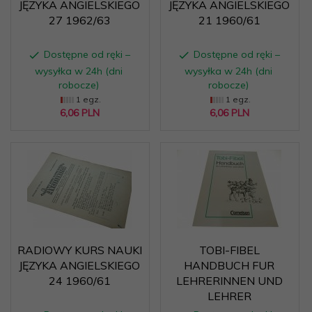
JĘZYKA ANGIELSKIEGO
JĘZYKA ANGIELSKIEGO
27 1962/63
21 1960/61
Dostępne od ręki –
Dostępne od ręki –
wysyłka w 24h (dni
wysyłka w 24h (dni
robocze)
robocze)
1 egz.
1 egz.
6,
06
PLN
6,
06
PLN
RADIOWY KURS NAUKI
TOBI-FIBEL
JĘZYKA ANGIELSKIEGO
HANDBUCH FUR
24 1960/61
LEHRERINNEN UND
LEHRER