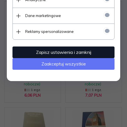
Dane marketingowe
Reklamy spersonalizowane
SŁOWNIK ANGIELSKO-
ANGIELSKO-POLSKI,
POLSKI; POLSKO-
POLSKO ANGIELSKI
Zapisz ustawienia i zamknij
ANGIELSKI (1998)
Piotrowski 2002
Zaakceptuj wszystkie
Dostępne od ręki –
Dostępne od ręki –
wysyłka w 24h (dni
wysyłka w 24h (dni
robocze)
robocze)
1 egz.
1 egz.
6,
06
PLN
7,
07
PLN