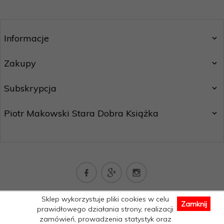
Informacje
Zakupy
Subskrypcja
Piotr Makowski Stara Dobra Książka
kontakt@staradobraksiazka.pl
Sklep wykorzystuje pliki cookies w celu
Zamknij
Informacja o cookies
|
sklep internetowy
RedCart.pl
prawidłowego działania strony, realizacji
zamówień, prowadzenia statystyk oraz