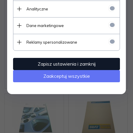
Analityczne
Dane marketingowe
MONTER-MECHANIK
PODRĘCZNIK
SAMOCHODOWY -
KIEROWCY B - Henryk
JANUSZ CHUDZIK
Próchniewicz (2000)
Reklamy spersonalizowane
Dostępne od ręki –
Dostępne od ręki –
wysyłka w 24h (dni
wysyłka w 24h (dni
Zapisz ustawienia i zamknij
robocze)
robocze)
1 egz.
1 egz.
Zaakceptuj wszystkie
6,
06
PLN
7,
07
PLN