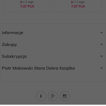
1 egz.
1 egz.
7,
07
PLN
7,
07
PLN
Informacje
Zakupy
Subskrypcja
Piotr Makowski Stara Dobra Książka
kontakt@staradobraksiazka.pl