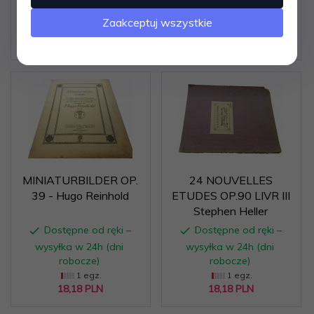
wysyłka w 24h (dni
wysyłka w 24h (dni
robocze)
robocze)
Zaakceptuj wszystkie
1 egz.
1 egz.
12,
12
PLN
28,
28
PLN
MINIATURBILDER OP.
24 NOUVELLES
39 - Hugo Reinhold
ETUDES OP.90 LIVR III
Stephen Heller
Dostępne od ręki –
Dostępne od ręki –
wysyłka w 24h (dni
wysyłka w 24h (dni
robocze)
robocze)
1 egz.
1 egz.
18,
18
PLN
18,
18
PLN