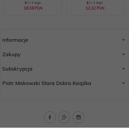
1 egz.
1 egz.
18,
18
PLN
12,
12
PLN
Informacje
Zakupy
Subskrypcja
Piotr Makowski Stara Dobra Książka
kontakt@staradobraksiazka.pl