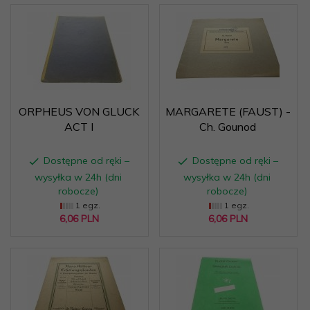
ORPHEUS VON GLUCK
MARGARETE (FAUST) -
ACT I
Ch. Gounod
Dostępne od ręki –
Dostępne od ręki –
wysyłka w 24h (dni
wysyłka w 24h (dni
robocze)
robocze)
1 egz.
1 egz.
6,
06
PLN
6,
06
PLN