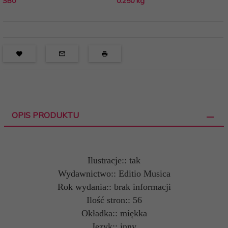
SB0
0.250
kg
OPIS PRODUKTU
Ilustracje:: tak
Wydawnictwo:: Editio Musica
Rok wydania:: brak informacji
Ilość stron:: 56
Okładka:: miękka
Język:: inny