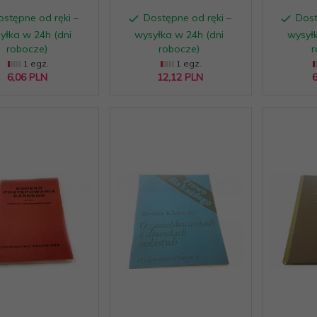
ostępne od ręki –
Dostępne od ręki –
Dost
yłka w 24h (dni
wysyłka w 24h (dni
wysyłk
robocze)
robocze)
r
1 egz.
1 egz.
6,
06
PLN
12,
12
PLN
6