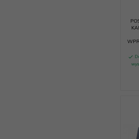
PO
KA
WPR
D
wys