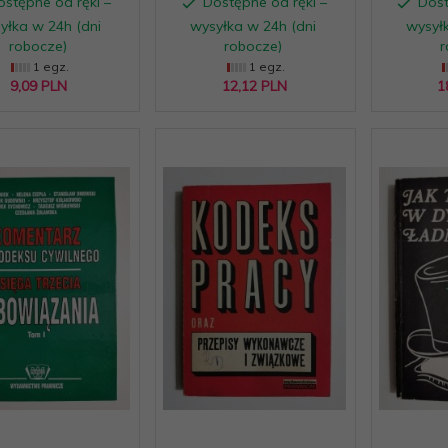
ostępne od ręki –
Dostępne od ręki –
Dost
yłka w 24h (dni
wysyłka w 24h (dni
wysyłk
robocze)
robocze)
r
1 egz.
1 egz.
9,
09
PLN
12,
12
PLN
1