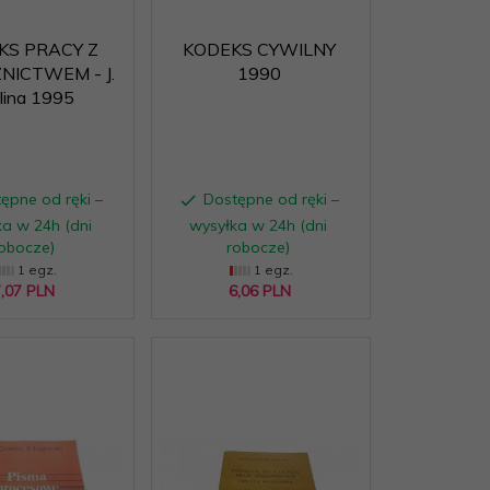
KS PRACY Z
KODEKS CYWILNY
NICTWEM - J.
1990
lina 1995
ępne od ręki –
Dostępne od ręki –
a w 24h (dni
wysyłka w 24h (dni
obocze)
robocze)
1 egz.
1 egz.
,
07
PLN
6,
06
PLN