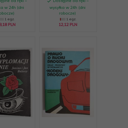
ępne od ręki –
Dostępne od ręki –
a w 24h (dni
wysyłka w 24h (dni
obocze)
robocze)
1 egz.
1 egz.
8,
18
PLN
12,
12
PLN