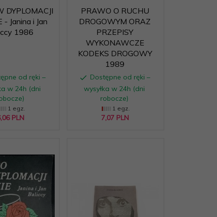
W DYPLOMACJI
PRAWO O RUCHU
- Janina i Jan
DROGOWYM ORAZ
iccy 1986
PRZEPISY
WYKONAWCZE
KODEKS DROGOWY
1989
ępne od ręki –
Dostępne od ręki –
a w 24h (dni
wysyłka w 24h (dni
obocze)
robocze)
1 egz.
1 egz.
,
06
PLN
7,
07
PLN