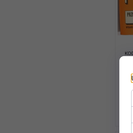
KO
OR
WY
ZWI
D
wys