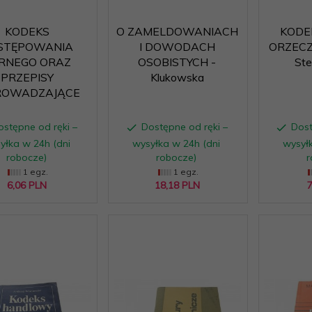
KODEKS
O ZAMELDOWANIACH
KODE
STĘPOWANIA
I DOWODACH
ORZECZ
RNEGO ORAZ
OSOBISTYCH -
Ste
PRZEPISY
Klukowska
OWADZAJĄCE
ostępne od ręki –
Dostępne od ręki –
Dost
yłka w 24h (dni
wysyłka w 24h (dni
wysyłk
robocze)
robocze)
r
1 egz.
1 egz.
6,
06
PLN
18,
18
PLN
7