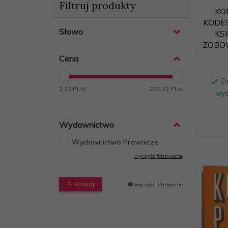
Filtruj produkty
KO
KODE
Słowo
KS
ZOBOW
Cena
D
2.22 PLN
222.22 PLN
wys
Wydawnictwo
Wydawnictwo Prawnicze
wyczyść filtrowanie
Szukaj
wyczyść filtrowanie