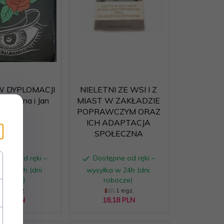
W DYPLOMACJI
NIELETNI ZE WSI I Z
- Janina i Jan
MIAST W ZAKŁADZIE
Baliccy
POPRAWCZYM ORAZ
ICH ADAPTACJA
SPOŁECZNA
ępne od ręki –
Dostępne od ręki –
a w 24h (dni
wysyłka w 24h (dni
obocze)
robocze)
1 egz.
1 egz.
,
06
PLN
18,
18
PLN