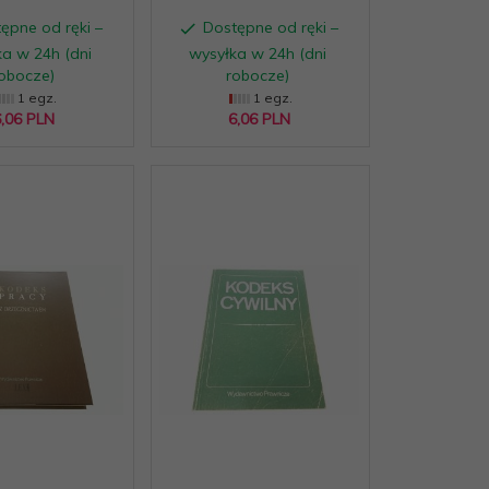
ępne od ręki –
Dostępne od ręki –
a w 24h (dni
wysyłka w 24h (dni
obocze)
robocze)
1 egz.
1 egz.
,
06
PLN
6,
06
PLN