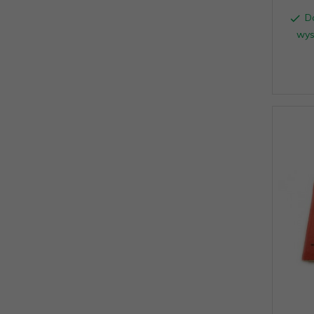
D
wys