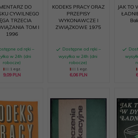
MENTARZ DO
KODEKS PRACY ORAZ
JAK TO 
SKU CYWILNEGO
PRZEPISY
ŁADNIE 
IĘGA TRZECIA
WYKONAWCZE I
Bal
IĄZANIA TOM I
ZWIĄZKOWE 1975
1996
ostępne od ręki –
Dostępne od ręki –
Dost
yłka w 24h (dni
wysyłka w 24h (dni
wysyłk
robocze)
robocze)
r
1 egz.
1 egz.
9,
09
PLN
6,
06
PLN
6