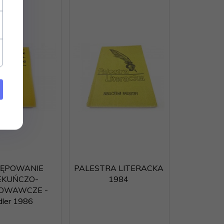
TĘPOWANIE
PALESTRA LITERACKA
EKUŃCZO-
1984
OWAWCZE -
dler 1986