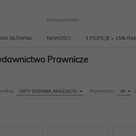
ONA GŁÓWNA
NOWOŚCI
3 POZYCJE = 15% R
dawnictwo Prawnicze
sort
pop
według:
Wyświetl po
p