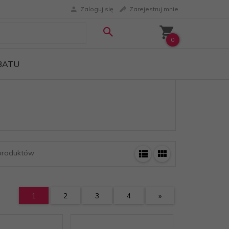
Zaloguj się
Zarejestruj mnie
0
ABATU
roduktów
1
2
3
4
»