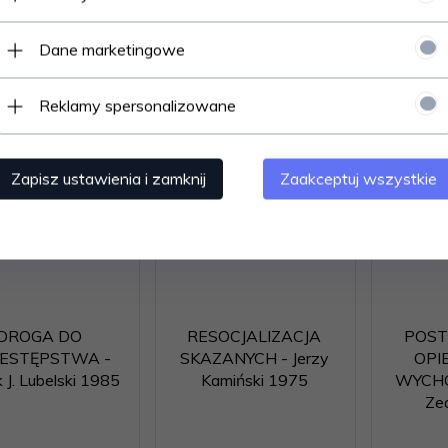
Dane marketingowe
Reklamy spersonalizowane
Zapisz ustawienia i zamknij
Zaakceptuj wszystkie
DROGA DO
RESOCJALIZACJA
POS
ESTĘPSTWA -
SKAZANYCH - Jerzy
OPI
 J. Lubelski 1985
Kamiński 1975
WYCH
Ze